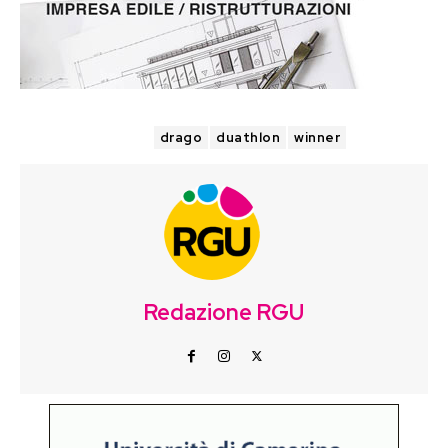
TAGS
drago
duathlon
winner
Redazione RGU