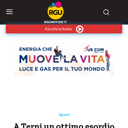
Ascolta la Radio
Sport
A Terni un ottimo esordio