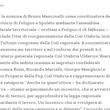
in.
 la nomina di Bruno Mancinelli come coordinatore de
ritorio di Foligno e Spoleto mediante l’assemblea
acale territoriale – svoltasi a Foligno il 16 febbraio – 
lude l’iter di riorganizzazione della Cisl Umbria, iniz
 l’ultimo congresso della Cisl regionale. A concentrar
tenzione sui territori e sul rinforzo dei presidi è il
retario generale regionale Cisl Umbria Ulderico Sbarr
sente alla seduta insieme ai segretari confederali
ncesca Rossi, Riccardo Marcelli, Giorgio Menghini e
io Propersi della Fnp Cisl Umbria e rappresentanti di
ie categorie. “Anche in quest’ottica – ha dichiarato
rra – stiamo organizzando un incontro, che si avvarr
he di tecnici, per approfondire la legge regionale
uardante il lavoro. Un incontro che si rivolgerà ai
genti delle varie categorie e ai delegati”. L’accordo co