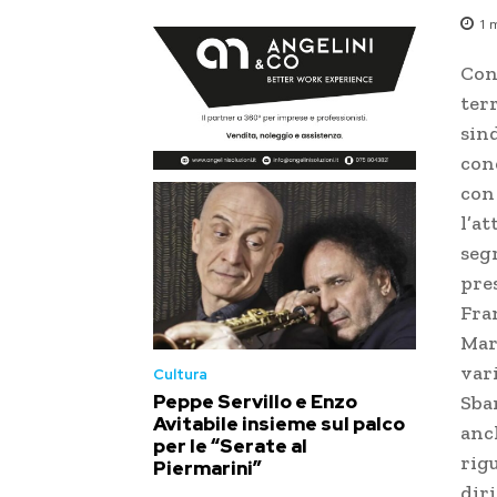
1
m
Con
ter
sind
conc
con
l’at
seg
pre
Fra
Mar
var
Cultura
Peppe Servillo e Enzo
Sba
Avitabile insieme sul palco
anc
per le “Serate al
rig
Piermarini”
diri