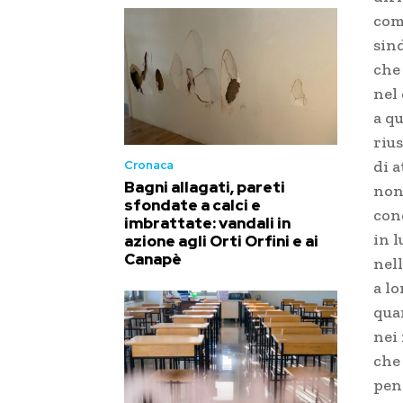
com
sin
che
nel 
a q
rius
di a
Cronaca
Bagni allagati, pareti
non
sfondate a calci e
conc
imbrattate: vandali in
in 
azione agli Orti Orfini e ai
Canapè
nell
a l
qua
nei 
che 
pen