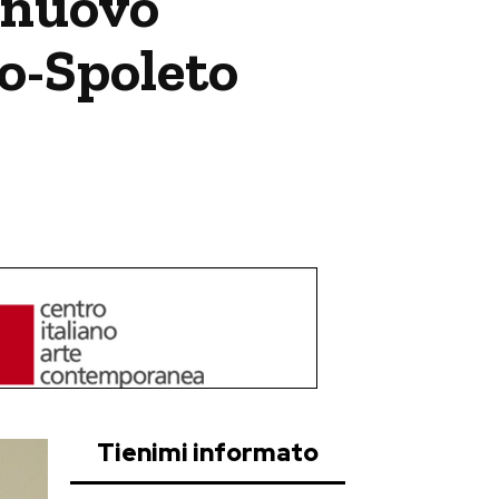
l nuovo
no-Spoleto
Tienimi informato