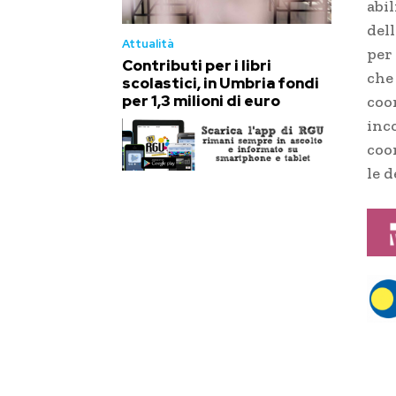
abil
dell
Attualità
per
Contributi per i libri
che 
scolastici, in Umbria fondi
per 1,3 milioni di euro
coo
inc
coo
le d