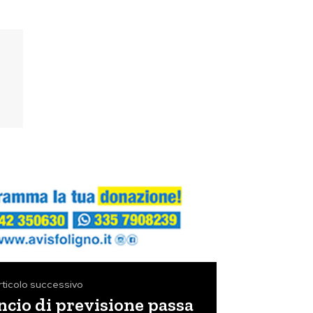
rticolo successivo
ancio di previsione passa