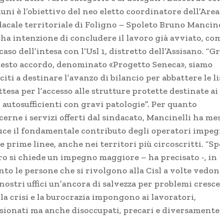
uni è l’obiettivo del neo eletto coordinatore dell’Area
dacale territoriale di Foligno – Spoleto Bruno Mancine
 ha intenzione di concludere il lavoro già avviato, co
caso dell’intesa con l’Usl 1, distretto dell’Assisano. “G
uesto accordo, denominato «Progetto Seneca», siamo
citi a destinare l’avanzo di bilancio per abbattere le li
ttesa per l’accesso alle strutture protette destinate ai
 autosufficienti con gravi patologie”. Per quanto
erne i servizi offerti dal sindacato, Mancinelli ha me
luce il fondamentale contributo degli operatori impeg
e prime linee, anche nei territori più circoscritti. “S
oro si chiede un impegno maggiore – ha precisato -, in
nto le persone che si rivolgono alla Cisl a volte vedo
nostri uffici un’ancora di salvezza per problemi cresce
la crisi e la burocrazia impongono ai lavoratori,
sionati ma anche disoccupati, precari e diversamente