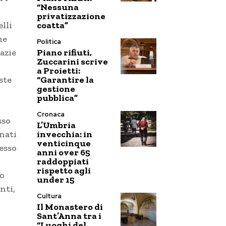
“Nessuna
privatizzazione
coatta”
lli
me
Politica
Piano rifiuti,
razie
Zuccarini scrive
a Proietti:
“Garantire la
ste
gestione
pubblica”
Cronaca
sso
L’Umbria
invecchia: in
nati
venticinque
pesso
anni over 65
raddoppiati
rispetto agli
no
under 15
nti,
Cultura
Il Monastero di
Sant’Anna tra i
“Luoghi del