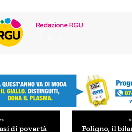
Redazione RGU
te
A
asi di povertà
Foligno, il bil