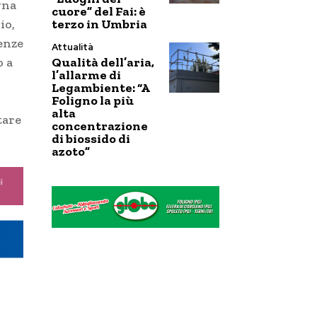
gna
cuore” del Fai: è
terzo in Umbria
io,
enze
Attualità
Qualità dell’aria,
o a
l’allarme di
Legambiente: “A
Foligno la più
alta
tare
concentrazione
di biossido di
azoto”