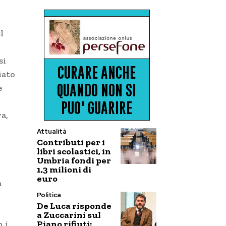
l
si
iato
e
a,
Attualità
Contributi per i
libri scolastici, in
Umbria fondi per
1,3 milioni di
euro
à
Politica
De Luca risponde
a Zuccarini sul
Piano rifiuti:
n i