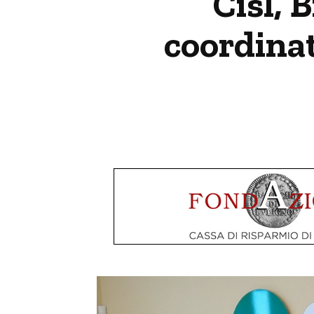
Cisl, 
coordinat