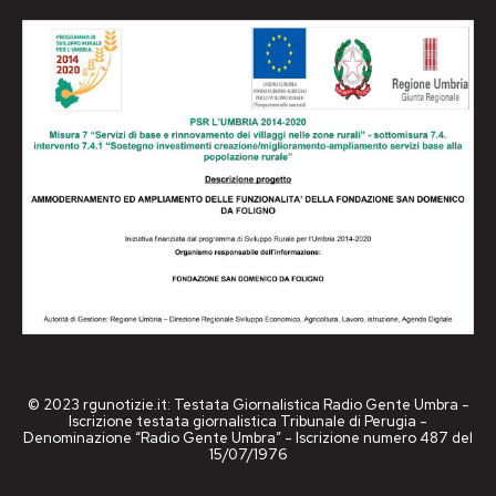
© 2023 rgunotizie.it: Testata Giornalistica Radio Gente Umbra -
Iscrizione testata giornalistica Tribunale di Perugia -
Denominazione “Radio Gente Umbra” - Iscrizione numero 487 del
15/07/1976