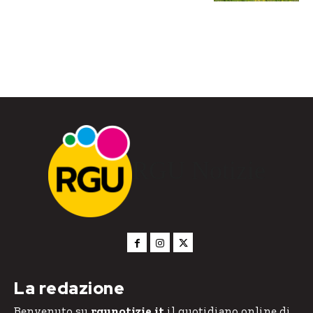
RGU Notizie
La redazione
Benvenuto su
rgunotizie.it
il quotidiano online di