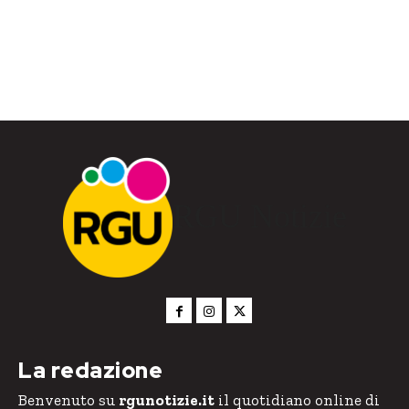
RGU Notizie
La redazione
Benvenuto su
rgunotizie.it
il quotidiano online di