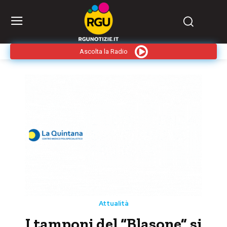
Ascolta la Radio
Attualità
I tamponi del “Blasone” si