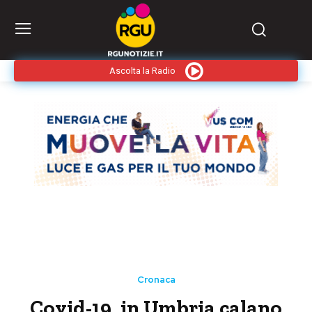
Ascolta la Radio
Cronaca
Covid-19, in Umbria calano