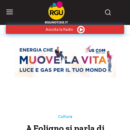
Ascolta la Radio
Cultura
A Foligno si parla di