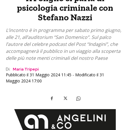
psicologia criminale con
Stefano Nazzi
L’incontro è in programma per sabato primo giugno,
alle 21, all’auditorium “San Domenico”. Sul palco
l’autore del celebre podcast del Post “Indagini”, che
accompagnerà il pubblico in un viaggio alla scoperta
delle più note menti criminali del nostro Paese
Di:
Maria Tripepi
Pubblicato il 31 Maggio 2024 11:45 - Modificato il 31
Maggio 2024 17:00