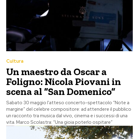
Cultura
Un maestro da Oscar a
Foligno: Nicola Piovani in
scena al “San Domenico”
Sabato 30 maggio l'atteso concerto-spettacolo “Note a
margine” del celebre compositore: ad attendere il pubblico
un racconto tra musica dal vivo, cinema e i successi di una
vita. Marco Scolastra: “Una gioia poterlo ospitare”