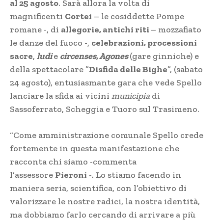
al 25 agosto
. Sarà allora la volta di
magnificenti
Cortei
– le cosiddette Pompe
romane -, di
allegorie, antichi riti
– mozzafiato
le danze del fuoco -,
celebrazioni, processioni
sacre
,
ludi
e
circenses, Agones
(gare ginniche) e
della spettacolare ”
Disfida delle Bighe
”, (sabato
24 agosto), entusiasmante gara che vede Spello
lanciare la sfida ai vicini
municipia
di
Sassoferrato, Scheggia e Tuoro sul Trasimeno.
“Come amministrazione comunale Spello crede
fortemente in questa manifestazione che
racconta chi siamo -commenta
l’assessore
Pieroni
-. Lo stiamo facendo in
maniera seria, scientifica, con l’obiettivo di
valorizzare le nostre radici, la nostra identità,
ma dobbiamo farlo cercando di arrivare a più