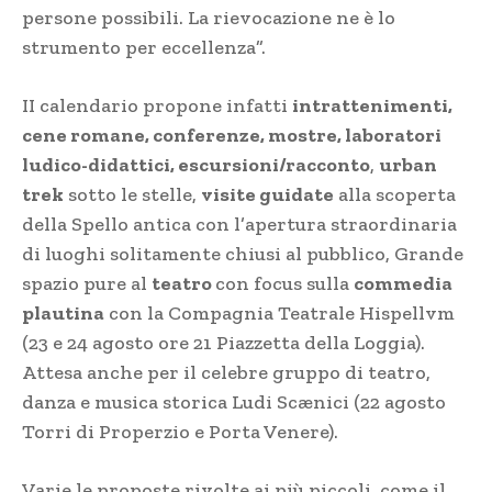
persone possibili. La rievocazione ne è lo
strumento per eccellenza”.
II calendario propone infatti
intrattenimenti,
cene romane, conferenze, mostre, laboratori
ludico-didattici, escursioni/racconto
,
urban
trek
sotto le stelle,
visite guidate
alla scoperta
della Spello antica con l’apertura straordinaria
di luoghi solitamente chiusi al pubblico, Grande
spazio pure al
teatro
con focus sulla
commedia
plautina
con la Compagnia Teatrale Hispellvm
(23 e 24 agosto ore 21 Piazzetta della Loggia).
Attesa anche per il celebre gruppo di teatro,
danza e musica storica Ludi Scænici (22 agosto
Torri di Properzio e Porta Venere).
Varie le proposte rivolte ai più piccoli. come il