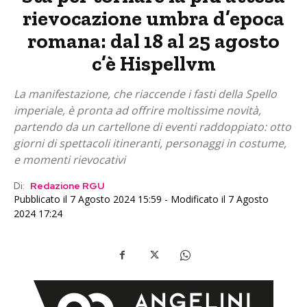
rievocazione umbra d’epoca
romana: dal 18 al 25 agosto
c’è Hispellvm
La manifestazione, che riaccende i fasti della Spello
imperiale, è pronta ad offrire moltissime novità,
partendo da un cartellone di eventi raddoppiato: otto
giorni di spettacoli itineranti, personaggi in costume,
e momenti rievocativi
Di:
Redazione RGU
Pubblicato il 7 Agosto 2024 15:59 - Modificato il 7 Agosto
2024 17:24