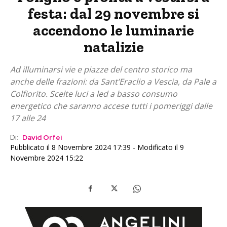
festa: dal 29 novembre si
accendono le luminarie
natalizie
Ad illuminarsi vie e piazze del centro storico ma
anche delle frazioni: da Sant’Eraclio a Vescia, da Pale a
Colfiorito. Scelte luci a led a basso consumo
energetico che saranno accese tutti i pomeriggi dalle
17 alle 24
Di:
David Orfei
Pubblicato il 8 Novembre 2024 17:39 - Modificato il 9
Novembre 2024 15:22