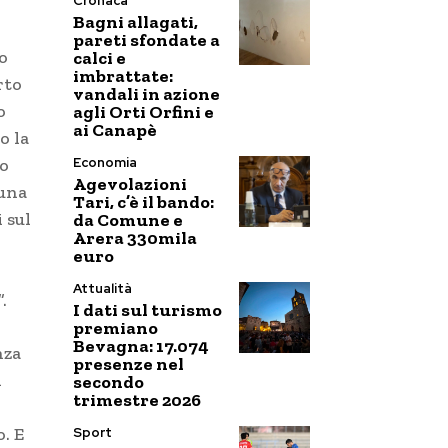
Cronaca
Bagni allagati,
pareti sfondate a
o
calci e
imbrattate:
rto
vandali in azione
o
agli Orti Orfini e
ai Canapè
o la
Economia
do
Agevolazioni
 una
Tari, c’è il bando:
 sul
da Comune e
Arera 330mila
euro
Attualità
.
I dati sul turismo
premiano
Bevagna: 17.074
nza
presenze nel
d
secondo
trimestre 2026
. E
Sport