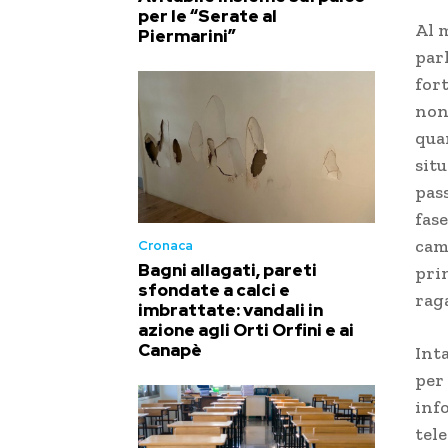
per le “Serate al
Al 
Piermarini”
parl
for
non
quan
sit
pas
fase
cam
Cronaca
Bagni allagati, pareti
prin
sfondate a calci e
rag
imbrattate: vandali in
azione agli Orti Orfini e ai
Canapè
Inta
per
inf
tele