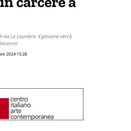
in carcere a
 via La Louviere. Il giovane verrà
tteranno
bre 2024 15:28