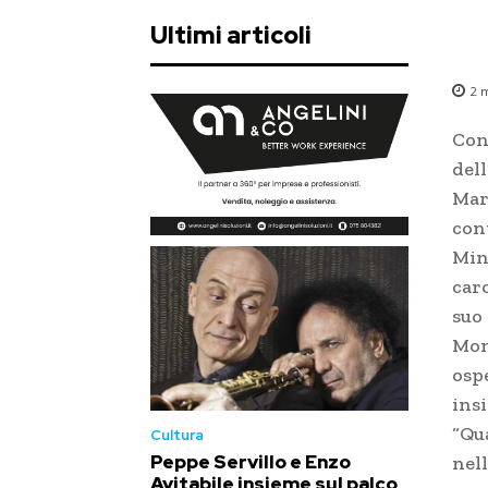
Ultimi articoli
2
m
Con
dell
Mart
conv
Min
carc
suo
Mon
osp
insi
“Qu
Cultura
Peppe Servillo e Enzo
nell
Avitabile insieme sul palco