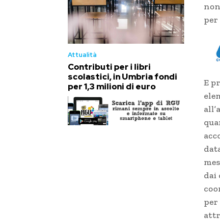
non
per
Attualità
Contributi per i libri
scolastici, in Umbria fondi
E p
per 1,3 milioni di euro
ele
all’
qua
acco
dat
mes
dai 
coo
per
attr