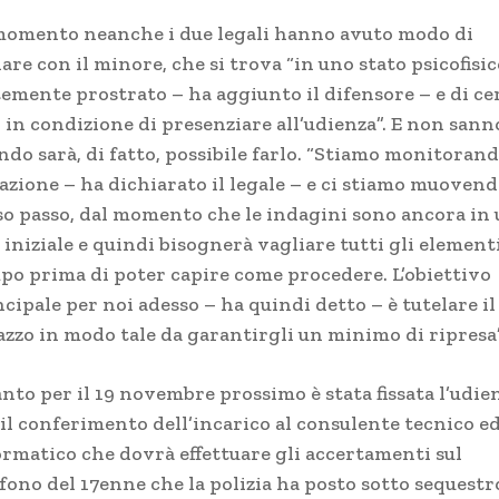
momento neanche i due legali hanno avuto modo di
are con il minore, che si trova “in uno stato psicofisic
temente prostrato – ha aggiunto il difensore – e di ce
 in condizione di presenziare all’udienza”. E non sann
do sarà, di fatto, possibile farlo. “Stiamo monitorand
uazione – ha dichiarato il legale – e ci stiamo muoven
so passo, dal momento che le indagini sono ancora in
 iniziale e quindi bisognerà vagliare tutti gli elementi
po prima di poter capire come procedere. L’obiettivo
cipale per noi adesso – ha quindi detto – è tutelare il
azzo in modo tale da garantirgli un minimo di ripresa”
nto per il 19 novembre prossimo è stata fissata l’udie
 il conferimento dell’incarico al consulente tecnico e
ormatico che dovrà effettuare gli accertamenti sul
fono del 17enne che la polizia ha posto sotto sequestro