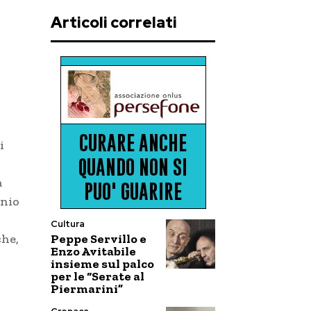
Articoli correlati
i
a
inio
Cultura
Peppe Servillo e
che,
Enzo Avitabile
insieme sul palco
per le “Serate al
Piermarini”