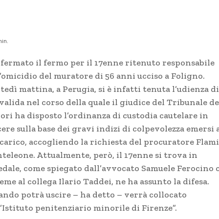
in.
fermato il fermo per il 17enne ritenuto responsabile
’omicidio del muratore di 56 anni ucciso a Foligno.
edì mattina, a Perugia, si è infatti tenuta l’udienza di
alida nel corso della quale il giudice del Tribunale de
ori ha disposto l’ordinanza di custodia cautelare in
ere sulla base dei gravi indizi di colpevolezza emersi 
 carico, accogliendo la richiesta del procuratore Flam
teleone. Attualmente, però, il 17enne si trova in
edale, come spiegato dall’avvocato Samuele Ferocino 
eme al collega Ilario Taddei, ne ha assunto la difesa.
ando potrà uscire – ha detto – verrà collocato
’Istituto penitenziario minorile di Firenze”.