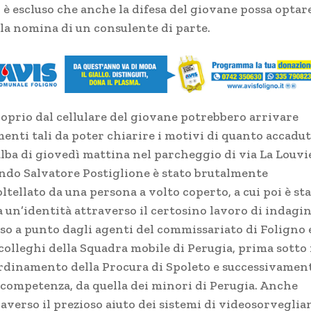
 è escluso che anche la difesa del giovane possa optar
 la nomina di un consulente di parte.
roprio dal cellulare del giovane potrebbero arrivare
menti tali da poter chiarire i motivi di quanto accadu
alba di giovedì mattina nel parcheggio di via La Louvi
ndo Salvatore Postiglione è stato brutalmente
ltellato da una persona a volto coperto, a cui poi è st
a un’identità attraverso il certosino lavoro di indagin
so a punto dagli agenti del commissariato di Foligno 
colleghi della Squadra mobile di Perugia, prima sotto 
rdinamento della Procura di Spoleto e successivament
 competenza, da quella dei minori di Perugia. Anche
averso il prezioso aiuto dei sistemi di videosorveglia