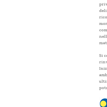
priv
deli
rico
mon
com
nell
mat
Si 
rin
Iniz
amb
ulti
potr