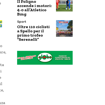
Il Foligno
e
accende i motori:
4-0 all’Atletico
Bmg
Sport
Oltre 110 ciclisti
a Spello per il
primo trofeo
“Serenelli”
to
ere,
ata
i
e
il
e,
nza