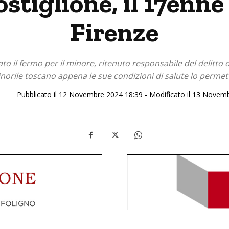
stiglione, il 17enne 
Firenze
to il fermo per il minore, ritenuto responsabile del delitto di
 minorile toscano appena le sue condizioni di salute lo perme
Pubblicato il 12 Novembre 2024 18:39 - Modificato il 13 Novem