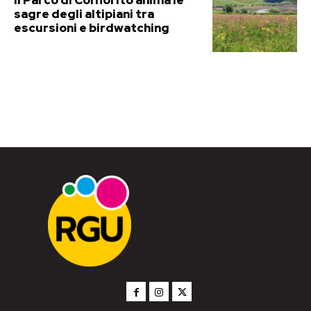
sagre degli altipiani tra
escursioni e birdwatching
RGU Notizie