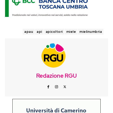
TAGS
apau
api
apicoltori
miele
mielinumbria
Redazione RGU