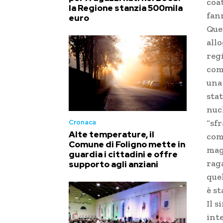
coa
la Regione stanzia 500mila
fann
euro
Que
all
reg
com
una
sta
nucl
“sfr
Cronaca
Alte temperature, il
comm
Comune di Foligno mette in
mag
guardia i cittadini e offre
raga
supporto agli anziani
quel
è st
Il s
inte