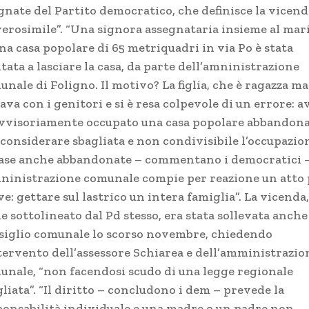
ignate del Partito democratico, che definisce la vicend
verosimile”. “Una signora assegnataria insieme al mar
na casa popolare di 65 metriquadri in via Po è stata
tata a lasciare la casa, da parte dell’amninistrazione
nale di Foligno. Il motivo? La figlia, che è ragazza ma
ava con i genitori e si è resa colpevole di un errore: a
vvisoriamente occupato una casa popolare abbandona
 considerare sbagliata e non condivisibile l’occupazio
case anche abbandonate – commentano i democratici 
mninistrazione comunale compie per reazione un atto 
e: gettare sul lastrico un intera famiglia”. La vicenda,
 sottolineato dal Pd stesso, era stata sollevata anche
siglio comunale lo scorso novembre, chiedendo
ntervento dell’assessore Schiarea e dell’amministrazio
unale, “non facendosi scudo di una legge regionale
liata”. “Il diritto – concludono i dem – prevede la
ponsabilità individuale e una madre o un padre non