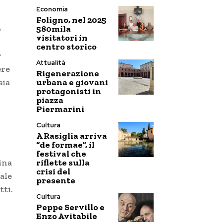
Economia
Foligno, nel 2025
580mila
o
visitatori in
centro storico
r
Attualità
ere
Rigenerazione
urbana e giovani
sia
protagonisti in
piazza
Piermarini
Cultura
A Rasiglia arriva
“de formae”, il
festival che
riflette sulla
uina
crisi del
ale
presente
tti.
Cultura
Peppe Servillo e
Enzo Avitabile