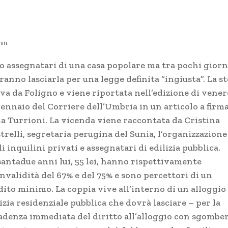
in.
o assegnatari di una casa popolare ma tra pochi giorn
anno lasciarla per una legge definita “ingiusta”. La st
iva da Foligno e viene riportata nell’edizione di vener
gennaio del Corriere dell’Umbria in un articolo a firma
ia Turrioni. La vicenda viene raccontata da Cristina
trelli, segretaria perugina del Sunia, l’organizzazione
i inquilini privati e assegnatari di edilizia pubblica.
santadue anni lui, 55 lei, hanno rispettivamente
nvalidità del 67% e del 75% e sono percettori di un
dito minimo. La coppia vive all’interno di un alloggio
izia residenziale pubblica che dovrà lasciare – per la
adenza immediata del diritto all’alloggio con sgombe