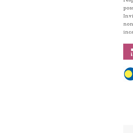
poss
Inv
non
inca