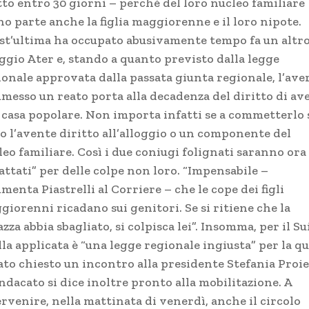
tto entro 30 giorni – perché del loro nucleo familiare
o parte anche la figlia maggiorenne e il loro nipote.
st’ultima ha occupato abusivamente tempo fa un altr
oggio Ater e, stando a quanto previsto dalla legge
ionale approvata dalla passata giunta regionale, l’ave
messo un reato porta alla decadenza del diritto di av
 casa popolare. Non importa infatti se a commetterlo 
to l’avente diritto all’alloggio o un componente del
eo familiare. Così i due coniugi folignati saranno ora
attati” per delle colpe non loro. “Impensabile –
enta Piastrelli al Corriere – che le cope dei figli
giorenni ricadano sui genitori. Se si ritiene che la
zza abbia sbagliato, si colpisca lei”. Insomma, per il S
la applicata è “una legge regionale ingiusta” per la qu
ato chiesto un incontro alla presidente Stefania Proie
indacato si dice inoltre pronto alla mobilitazione. A
rvenire, nella mattinata di venerdì, anche il circolo