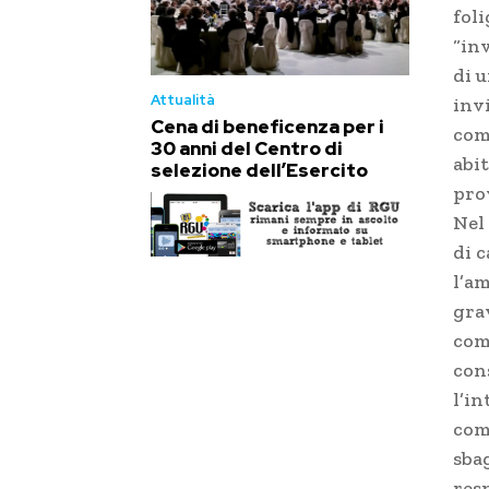
fol
“in
di u
Attualità
invi
Cena di beneficenza per i
comu
30 anni del Centro di
abit
selezione dell’Esercito
pro
Nel
di 
l’a
grav
come
con
l’i
com
sbag
res