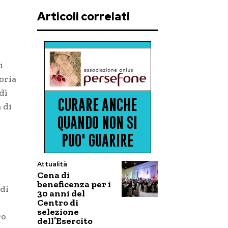
Articoli correlati
i
oria
dì
 di
Attualità
Cena di
beneficenza per i
 di
30 anni del
Centro di
selezione
ro
dell’Esercito