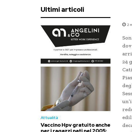
Ultimi articoli
2
m
Son
dovr
arr
24 
Cat
Pias
degl
Ses
un’i
red
edil
Attualità
Vaccino Hpv gratuito anche
dec
per i ragazzi nati nel 2005: