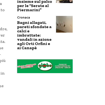
insieme sul palco
a
per le “Serate al
Piermarini”
ito
Cronaca
Bagni allagati,
pareti sfondate a
dre,
calci e
imbrattate:
ver
vandali in azione
ta.
agli Orti Orfini e
ai Canapè
ne
–
più
 in
ne