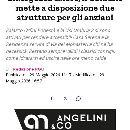
mette a disposizione due
strutture per gli anziani
Palazzo Orfini Podestà e la Usl Umbria 2 si sono
attivati per rendere accessibili Casa Serena e la
Residenza servita di via dei Monasteri a chi ne ha
necessità. Restano sempre validi i classici consigli,
come idratarsi ed uscire nelle ore meno calde
Di:
Redazione RGU
Pubblicato il 29 Maggio 2026 11:17 - Modificato il 29
Maggio 2026 16:57