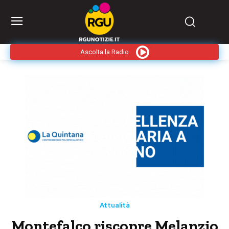
Ascolta la Radio
Attualità
Montefalco riscopre Melanzio