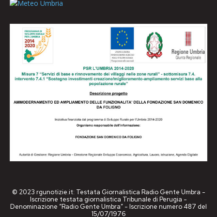
© 2023 rgunotizie.it: Testata Giornalistica Radio Gente Umbra -
Iscrizione testata giornalistica Tribunale di Perugia -
Denominazione “Radio Gente Umbra” - Iscrizione numero 487 del
15/07/1976