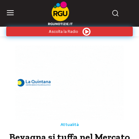
Ascolta la Radio
Attualità
Bevagna si tuffa nel Mercato