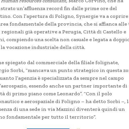
’
Human resources consultant,
Marco Corvino, che ha
strato un’affluenza record fin dalle prime ore del
tino. Con l’apertura di Foligno, Synergie va a coprire
rea fondamentale della provincia, che si affianca alle 
 regionali già operative a Perugia, Città di Castello e
ni, compiendo una scelta non casuale e legata a doppio 
la vocazione industriale della città.
e spiegato dal commerciale della filiale folignate,
rgio Sorbi, “mancava un punto strategico in questa zo
quanto l’agenzia è specializzata da sempre nel campo
l’aerospazio, essendo anche un partner importante di
ltà di primo piano come Leonardo”. “Con il polo
nautico e aerospaziale di Foligno – ha detto Sorbi –, l
senza di una sede in via Mazzini diventerà quindi un
no fondamentale per tutto il territorio”.