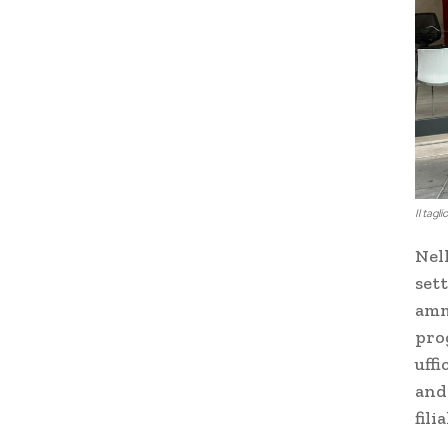
Il tagl
Nel
set
ammi
pro
uff
anda
fili