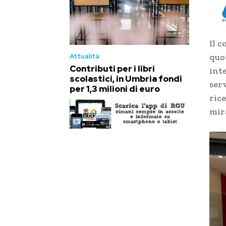
Il c
quo
Attualità
Contributi per i libri
int
scolastici, in Umbria fondi
ser
per 1,3 milioni di euro
rice
mir