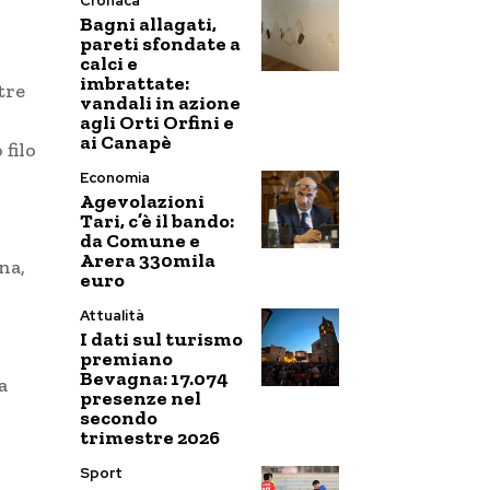
Cronaca
Bagni allagati,
pareti sfondate a
calci e
imbrattate:
tre
vandali in azione
agli Orti Orfini e
ai Canapè
filo
Economia
Agevolazioni
Tari, c’è il bando:
da Comune e
Arera 330mila
na,
euro
Attualità
I dati sul turismo
premiano
Bevagna: 17.074
a
presenze nel
secondo
trimestre 2026
Sport