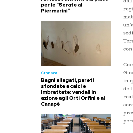
dall
per le “Serate al
regi
Piermarini”
mat
un’a
sedi
Ter
con 
Com
Gio
Cronaca
Bagni allagati, pareti
in 
sfondate a calci e
del
imbrattate: vandali in
rea
azione agli Orti Orfini e ai
Canapè
aero
pre
per