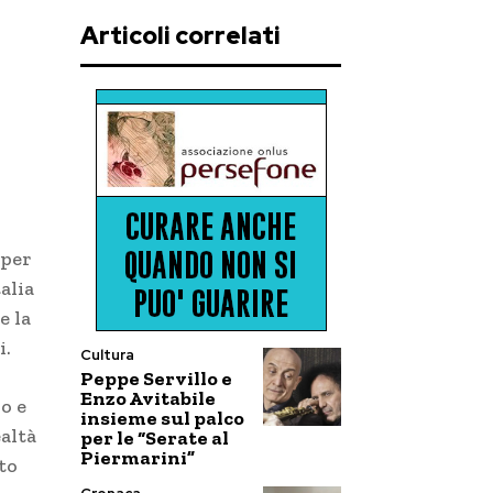
Articoli correlati
 per
alia
e la
i.
Cultura
Peppe Servillo e
Enzo Avitabile
o e
insieme sul palco
ealtà
per le “Serate al
Piermarini”
to