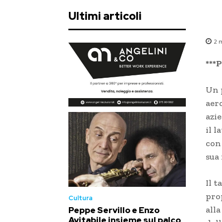
Ultimi articoli
2
m
***
Un 
aer
azie
il 
con 
sua 
Il 
pro
Cultura
alla
Peppe Servillo e Enzo
Avitabile insieme sul palco