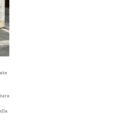
ate
tura
ella