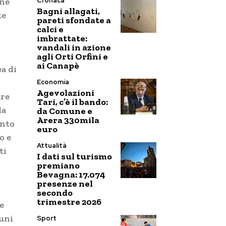
Cronaca
une
Bagni allagati,
te
pareti sfondate a
calci e
imbrattate:
vandali in azione
agli Orti Orfini e
ai Canapè
a di
Economia
Agevolazioni
are
Tari, c’è il bando:
la
da Comune e
Arera 330mila
ento
euro
o e
Attualità
ti
I dati sul turismo
premiano
Bevagna: 17.074
presenze nel
secondo
trimestre 2026
e
cuni
Sport