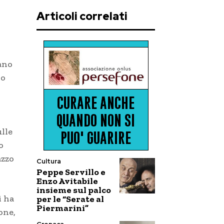
Articoli correlati
iano
po
lle
o
azzo
Cultura
Peppe Servillo e
Enzo Avitabile
insieme sul palco
i ha
per le “Serate al
Piermarini”
one,