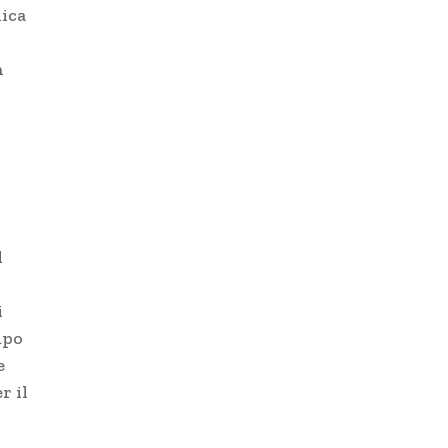
lica
n
l
i
mpo
e
r il