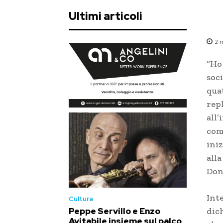
Ultimi articoli
2
m
“Ho 
soci
qua
repl
all
com
ini
alla
Don
Int
Cultura
dic
Peppe Servillo e Enzo
Avitabile insieme sul palco