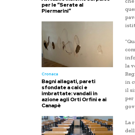
che
per le “Serate al
que
Piermarini”
pav
isti
“Qu
com
inf
la v
Reg
Cronaca
Bagni allagati, pareti
in c
sfondate a calci e
il s
imbrattate: vandali in
per
azione agli Orti Orfini e ai
Canapè
gov
La r
dell