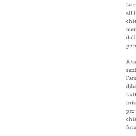
Le r
all
chie
meri
dell
per
A ta
sani
l’a
diba
L’ul
ini
per 
chia
futu