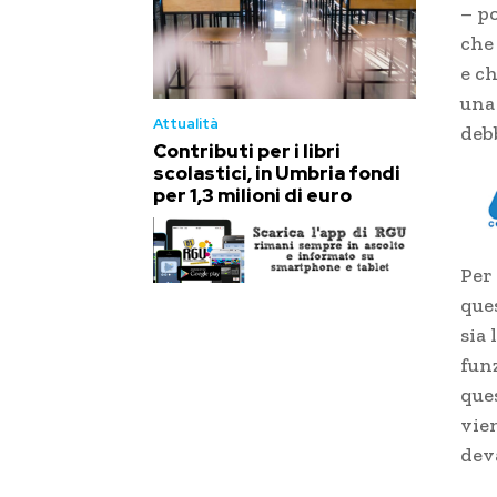
– p
che
e c
una
Attualità
debb
Contributi per i libri
scolastici, in Umbria fondi
per 1,3 milioni di euro
Per 
que
sia 
fun
ques
vie
deva