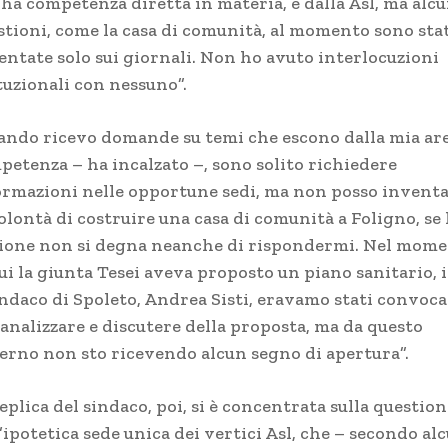
 ha competenza diretta in materia, e dalla Asl, ma alc
stioni, come la casa di comunità, al momento sono sta
entate solo sui giornali. Non ho avuto interlocuzioni
tuzionali con nessuno”.
ando ricevo domande su temi che escono dalla mia are
petenza – ha incalzato –, sono solito richiedere
ormazioni nelle opportune sedi, ma non posso invent
olontà di costruire una casa di comunità a Foligno, se 
ione non si degna neanche di rispondermi. Nel mom
ui la giunta Tesei aveva proposto un piano sanitario, i
indaco di Spoleto, Andrea Sisti, eravamo stati convoca
 analizzare e discutere della proposta, ma da questo
erno non sto ricevendo alcun segno di apertura”.
eplica del sindaco, poi, si è concentrata sulla question
’ipotetica sede unica dei vertici Asl, che – secondo al