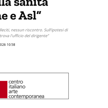
lla sanità
e e Asl”
citi, nessun riscontro. Sull’ipotesi di
rova l'ufficio del dirigente”
2026 10:58