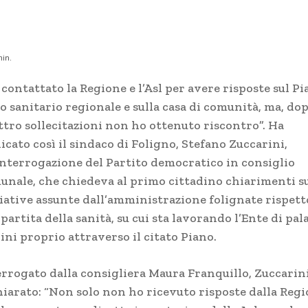
in.
contattato la Regione e l’Asl per avere risposte sul P
o sanitario regionale e sulla casa di comunità, ma, do
ttro sollecitazioni non ho ottenuto riscontro”. Ha
icato così il sindaco di Foligno, Stefano Zuccarini,
’interrogazione del Partito democratico in consiglio
unale, che chiedeva al primo cittadino chiarimenti su
ziative assunte dall’amministrazione folignate rispett
 partita della sanità, su cui sta lavorando l’Ente di pal
ini proprio attraverso il citato Piano.
errogato dalla consigliera Maura Franquillo, Zuccarin
hiarato: “Non solo non ho ricevuto risposte dalla Regi