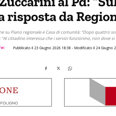
Zuccarini al Pd: “Su
 risposta da Region
one su Piano regionale e Casa di comunità: “Dopo quattro solle
 “Al cittadino interessa che i servizi funzionino, non dove si t
fei
Pubblicato il 23 Giugno 2026 18:38 - Modificato il 24 Giugno 