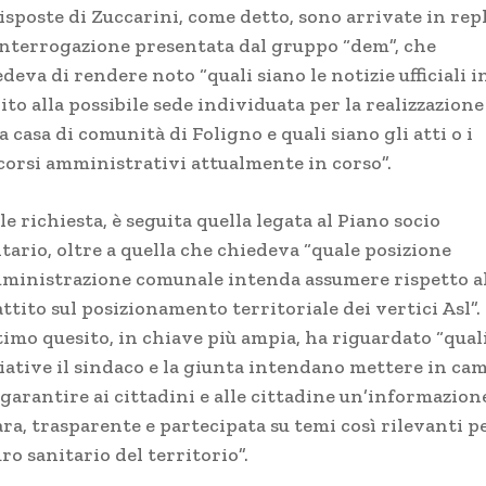
isposte di Zuccarini, come detto, sono arrivate in rep
’interrogazione presentata dal gruppo “dem”, che
deva di rendere noto “quali siano le notizie ufficiali i
to alla possibile sede individuata per la realizzazione
a casa di comunità di Foligno e quali siano gli atti o i
corsi amministrativi attualmente in corso”.
le richiesta, è seguita quella legata al Piano socio
tario, oltre a quella che chiedeva “quale posizione
mministrazione comunale intenda assumere rispetto a
ttito sul posizionamento territoriale dei vertici Asl”.
timo quesito, in chiave più ampia, ha riguardato “qual
ziative il sindaco e la giunta intendano mettere in ca
garantire ai cittadini e alle cittadine un’informazion
ra, trasparente e partecipata su temi così rilevanti pe
ro sanitario del territorio”.