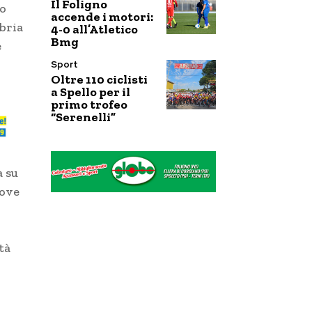
Il Foligno
to
accende i motori:
bria
4-0 all’Atletico
Bmg
e
Sport
Oltre 110 ciclisti
a Spello per il
primo trofeo
“Serenelli”
a su
dove
tà