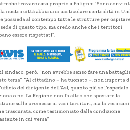
otrebbe trovare casa proprio a Foligno: “Sono convin
 la nostra città abbia una particolare centralità in Um
he possieda al contempo tutte le strutture per ospitar
 sede di questo tipo, ma credo anche che i territori
ano essere rispettati”.
il sindaco, però, “non avrebbe senso fare una battagli
sto tema”. “Al cittadino – ha tuonato –, non importa 
l’ufficio del dirigente dell’Asl, quanto più se l’ospedale
ziona o no. La Regione non fa altro che spostare la
tione sulle promesse ai vari territori, ma la vera sani
ne trascurata, come testimoniato dalla condizione
stante in cui versa”.