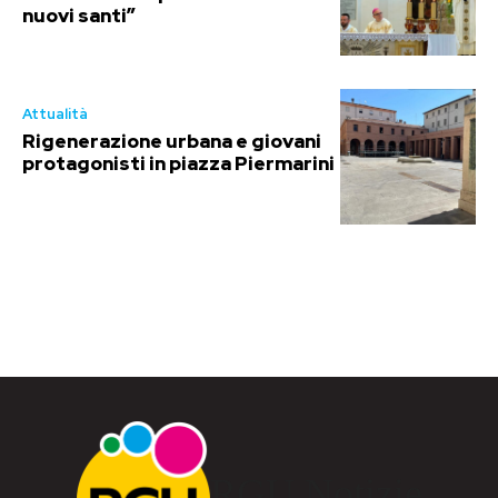
nuovi santi”
Attualità
Rigenerazione urbana e giovani
protagonisti in piazza Piermarini
RGU Notizie