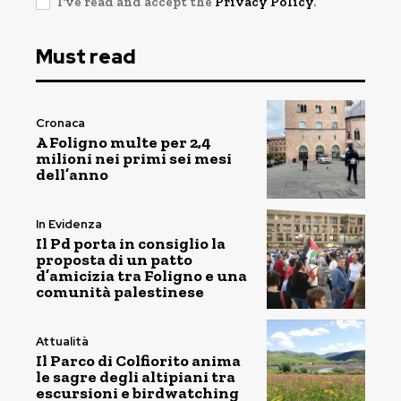
I've read and accept the
Privacy Policy
.
Must read
Cronaca
A Foligno multe per 2,4
milioni nei primi sei mesi
dell’anno
In Evidenza
Il Pd porta in consiglio la
proposta di un patto
d’amicizia tra Foligno e una
comunità palestinese
Attualità
Il Parco di Colfiorito anima
le sagre degli altipiani tra
escursioni e birdwatching