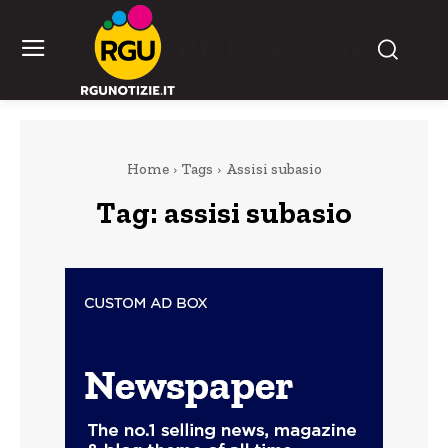
RGU Notizie
Home
Tags
Assisi subasio
Tag:
assisi subasio