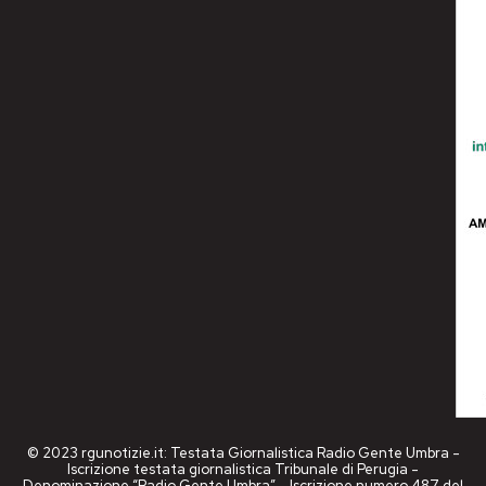
© 2023 rgunotizie.it: Testata Giornalistica Radio Gente Umbra -
Iscrizione testata giornalistica Tribunale di Perugia -
Denominazione “Radio Gente Umbra” - Iscrizione numero 487 del