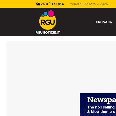
C
25.8
Foligno
venerdì, Agosto 7, 2026
CRONACA