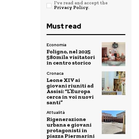
I've read and accept the
Privacy Policy
.
Must read
Economia
Foligno, nel 2025
580mila visitatori
in centro storico
Cronaca
Leone XIV ai
giovani riuniti ad
Assisi: “L’Europa
cerca in voi nuovi
santi”
Attualità
Rigenerazione
urbana e giovani
protagonisti in
piazza Piermarini