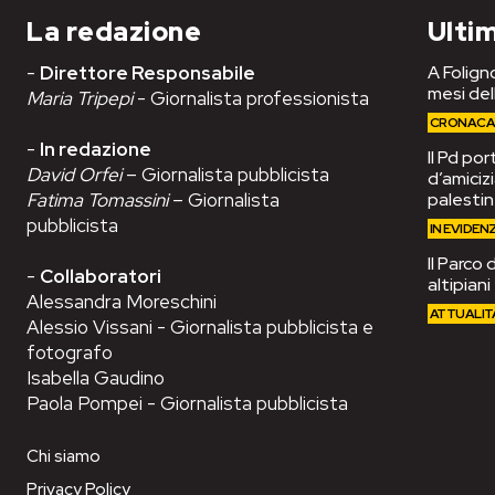
La redazione
Ultim
-
Direttore Responsabile
A Foligno
mesi del
Maria Tripepi
- Giornalista professionista
CRONAC
-
In redazione
Il Pd po
David Orfei
– Giornalista pubblicista
d’amiciz
Fatima Tomassini
– Giornalista
palesti
pubblicista
IN EVIDEN
Il Parco 
-
Collaboratori
altipian
Alessandra Moreschini
ATTUALIT
Alessio Vissani - Giornalista pubblicista e
fotografo
Isabella Gaudino
Paola Pompei - Giornalista pubblicista
Chi siamo
Privacy Policy