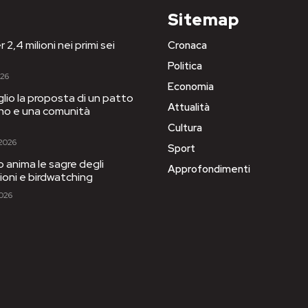
Sitemap
 2,4 milioni nei primi sei
Cronaca
Politica
026
Economia
iglio la proposta di un patto
Attualità
igno e una comunità
Cultura
 2026
Sport
to anima le sagre degli
Approfondimenti
sioni e birdwatching
2026