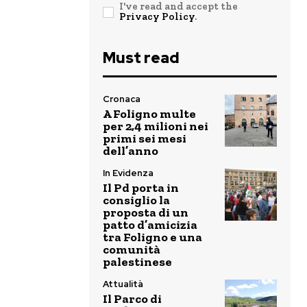
I've read and accept the
Privacy Policy
.
Must read
Cronaca
A Foligno multe
per 2,4 milioni nei
primi sei mesi
dell’anno
In Evidenza
Il Pd porta in
consiglio la
proposta di un
patto d’amicizia
tra Foligno e una
comunità
palestinese
Attualità
Il Parco di