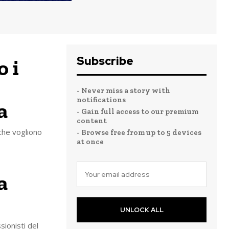
Subscribe
 i
- Never miss a story with
notifications
a
- Gain full access to our premium
content
 che vogliono
- Browse free from up to 5 devices
at once
a
UNLOCK ALL
sionisti del