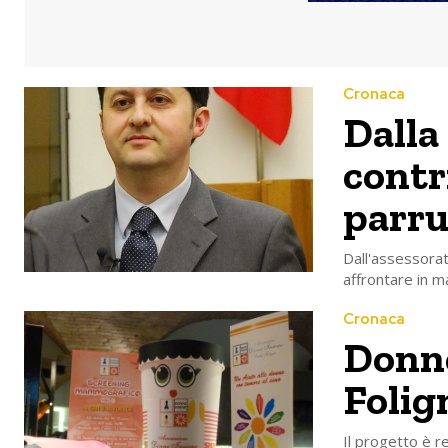
Cronaca
Dalla
contr
parru
Dall'assessorat
affrontare in m
Cronaca
Donne
Folign
Il progetto è r