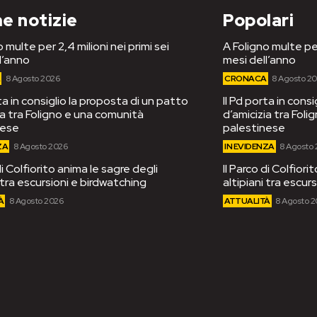
e notizie
Popolari
 multe per 2,4 milioni nei primi sei
A Foligno multe per
l’anno
mesi dell’anno
A
8 Agosto 2026
CRONACA
8 Agosto 2
rta in consiglio la proposta di un patto
Il Pd porta in cons
ia tra Foligno e una comunità
d’amicizia tra Fol
nese
palestinese
ZA
8 Agosto 2026
IN EVIDENZA
8 Agosto
di Colfiorito anima le sagre degli
Il Parco di Colfiori
i tra escursioni e birdwatching
altipiani tra escur
À
8 Agosto 2026
ATTUALITÀ
8 Agosto 