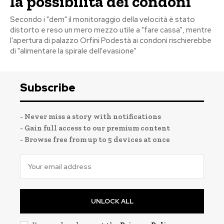
la possibilità dei condoni
Secondo i "dem" il monitoraggio della velocità è stato
distorto e reso un mero mezzo utile a "fare cassa", mentre
l'apertura di palazzo Orfini Podestà ai condoni rischierebbe
di "alimentare la spirale dell'evasione"
Subscribe
- Never miss a story with notifications
- Gain full access to our premium content
- Browse free from up to 5 devices at once
UNLOCK ALL