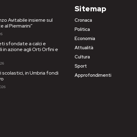
Sitemap
nzo Avitabile insieme sul
Cronaca
e al Piermarini”
Politica
26
Economia
eti sfondate a calci e
Attualità
 in azione agli Orti Orfini e
Cultura
026
Sport
ri scolastici, in Umbria fondi
Approfondimenti
ro
2026