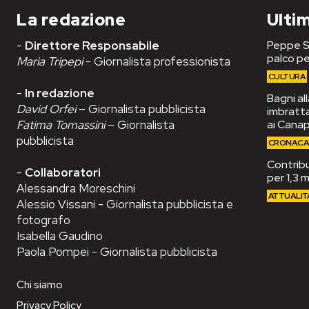
La redazione
Ultim
-
Direttore Responsabile
Peppe Se
palco pe
Maria Tripepi
- Giornalista professionista
CULTURA
-
In redazione
Bagni al
David Orfei
– Giornalista pubblicista
imbrattat
Fatima Tomassini
– Giornalista
ai Cana
pubblicista
CRONAC
Contribut
-
Collaboratori
per 1,3 m
Alessandra Moreschini
ATTUALIT
Alessio Vissani - Giornalista pubblicista e
fotografo
Isabella Gaudino
Paola Pompei - Giornalista pubblicista
Chi siamo
Privacy Policy