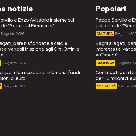
e notizie
Popolari
rvillo e Enzo Avitabile insieme sul
Peppe Servillo e E
r le “Serate al Piermarini”
palco per le “Serat
5 Agosto 2026
CULTURA
5 Agosto 20
lagati, pareti sfondate a calci e
Bagni allagati, par
e: vandali in azione agli Orti Orfini e
imbrattate: vandali
pè
ai Canapè
A
5 Agosto 2026
CRONACA
5 Agosto 2
i per i libri scolastici, in Umbria fondi
Contributi per i lib
ilioni di euro
per 1,3 milioni di eu
À
5 Agosto 2026
ATTUALITÀ
5 Agosto 