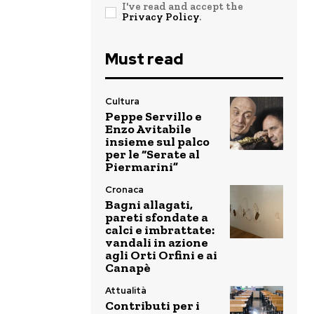
I've read and accept the
Privacy Policy
.
Must read
Cultura
Peppe Servillo e
Enzo Avitabile
insieme sul palco
per le “Serate al
Piermarini”
Cronaca
Bagni allagati,
pareti sfondate a
calci e imbrattate:
vandali in azione
agli Orti Orfini e ai
Canapè
Attualità
Contributi per i