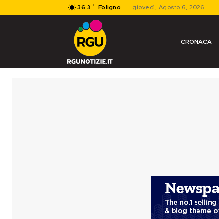
C
36.3
Foligno
giovedì, Agosto 6, 2026
CRONACA