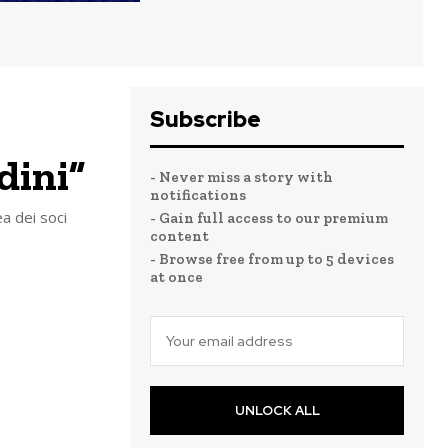
Subscribe
dini”
- Never miss a story with
notifications
ea dei soci
- Gain full access to our premium
content
- Browse free from up to 5 devices
at once
UNLOCK ALL