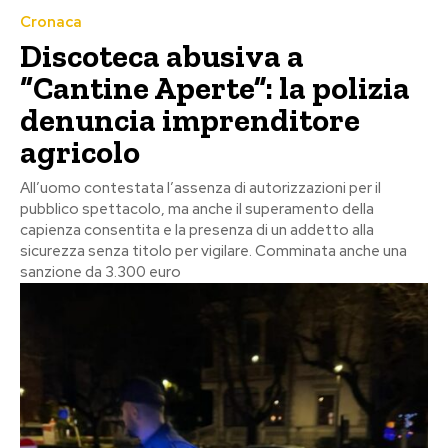
Cronaca
Discoteca abusiva a
“Cantine Aperte”: la polizia
denuncia imprenditore
agricolo
All’uomo contestata l’assenza di autorizzazioni per il
pubblico spettacolo, ma anche il superamento della
capienza consentita e la presenza di un addetto alla
sicurezza senza titolo per vigilare. Comminata anche una
sanzione da 3.300 euro