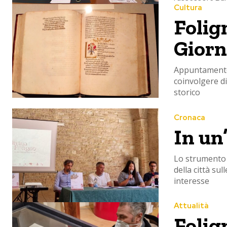
Cultura
Folig
Giorn
Appuntamento 
coinvolgere di
storico
Cronaca
In un
Lo strumento p
della città su
interesse
Attualità
Folign