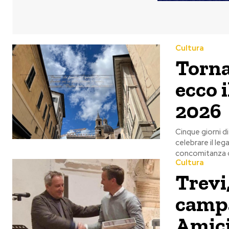
Cultura
Torna
ecco 
2026
Cinque giorni di
celebrare il leg
concomitanza c
Cultura
Trevi
campa
Amici