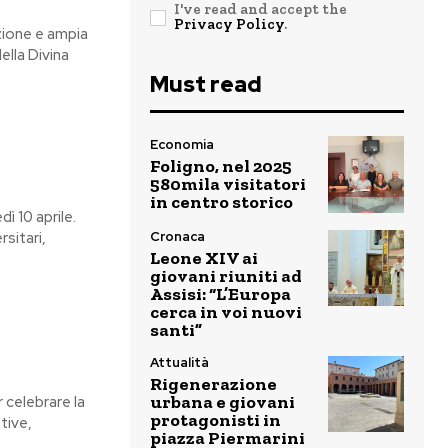
I've read and accept the
Privacy Policy
.
zione e ampia
lla Divina
Must read
Economia
Foligno, nel 2025
580mila visitatori
in centro storico
ì 10 aprile.
Cronaca
rsitari,
Leone XIV ai
giovani riuniti ad
Assisi: “L’Europa
cerca in voi nuovi
santi”
Attualità
Rigenerazione
urbana e giovani
r celebrare la
protagonisti in
tive,
piazza Piermarini