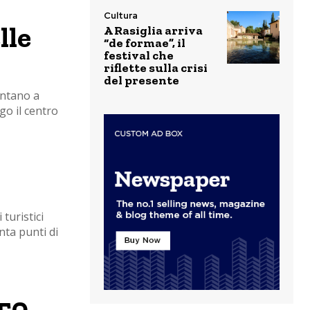
Cultura
lle
A Rasiglia arriva
“de formae”, il
festival che
riflette sulla crisi
del presente
untano a
go il centro
turistici
nta punti di
550