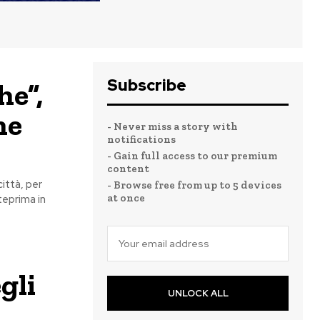
Subscribe
he”,
ne
- Never miss a story with
notifications
- Gain full access to our premium
content
città, per
- Browse free from up to 5 devices
at once
teprima in
gli
UNLOCK ALL