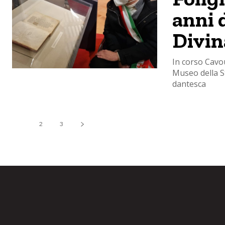
anni 
Divi
In corso Cavou
Museo della St
dantesca
1
2
3