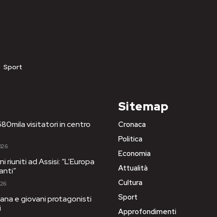
Sport
Sitemap
80mila visitatori in centro
Cronaca
Politica
026
Economia
i riuniti ad Assisi: “L’Europa
Attualità
anti”
Cultura
026
Sport
ana e giovani protagonisti
i
Approfondimenti