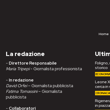
Home
La redazione
Ultim
-
Direttore Responsabile
Foligno,
storico
Maria Tripepi
- Giornalista professionista
ECONOMI
-
In redazione
Leone XIV
David Orfei
– Giornalista pubblicista
cerca in 
Fatima Tomassini
– Giornalista
CRONAC
pubblicista
Rigenera
in piazza
-
Collaboratori