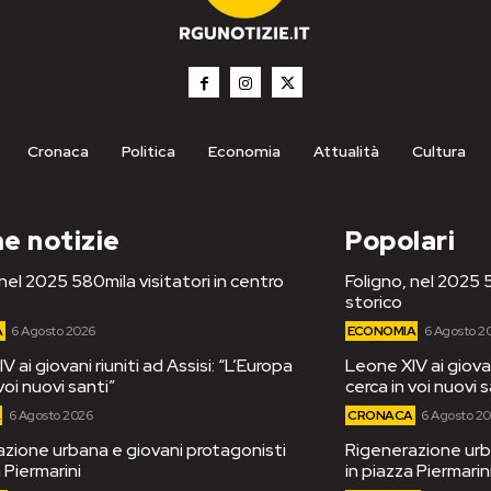
Cronaca
Politica
Economia
Attualità
Cultura
e notizie
Popolari
 nel 2025 580mila visitatori in centro
Foligno, nel 2025 5
storico
A
6 Agosto 2026
ECONOMIA
6 Agosto 2
 ai giovani riuniti ad Assisi: “L’Europa
Leone XIV ai giovan
voi nuovi santi”
cerca in voi nuovi s
A
6 Agosto 2026
CRONACA
6 Agosto 2
zione urbana e giovani protagonisti
Rigenerazione urb
 Piermarini
in piazza Piermarin