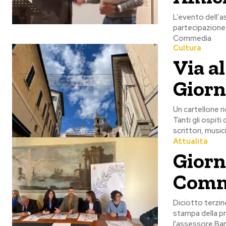
L’evento dell’a
partecipazione.
Commedia
Cultura
Via a
Giorn
Un cartellone ri
Tanti gli ospiti
scrittori, music
Attualità
Giorn
Comme
Diciotto terzine
stampa della pri
l'assessore Bar