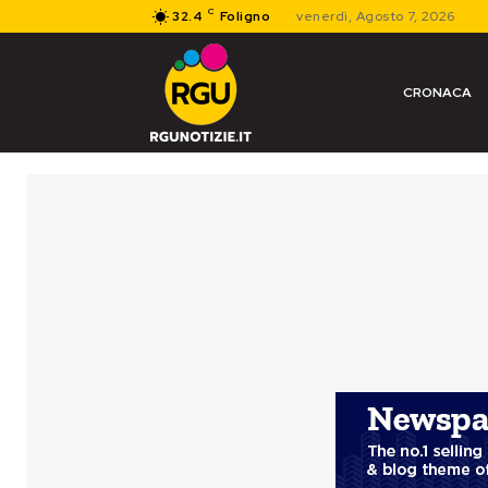
C
32.4
Foligno
venerdì, Agosto 7, 2026
CRONACA