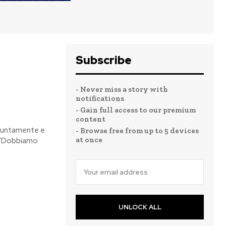
Subscribe
- Never miss a story with
notifications
- Gain full access to our premium
content
giuntamente e
- Browse free from up to 5 devices
at once
: “Dobbiamo
UNLOCK ALL