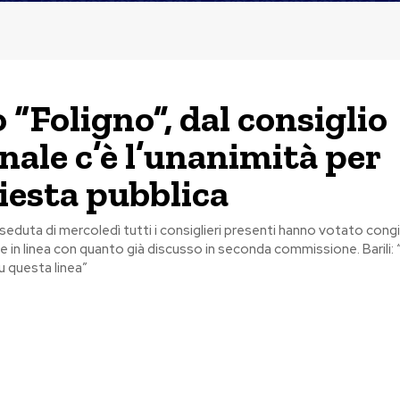
 “Foligno”, dal consiglio
ale c’è l’unanimità per
hiesta pubblica
 seduta di mercoledì tutti i consiglieri presenti hanno votato con
 in linea con quanto già discusso in seconda commissione. Barili
u questa linea”