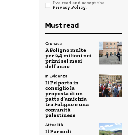
I've read and accept the
Privacy Policy
.
Must read
Cronaca
A Foligno multe
per 2,4 milioni nei
primi sei mesi
dell’anno
In Evidenza
Il Pd porta in
consiglio la
proposta di un
patto d’amicizia
tra Foligno e una
comunità
palestinese
Attualità
Il Parco di