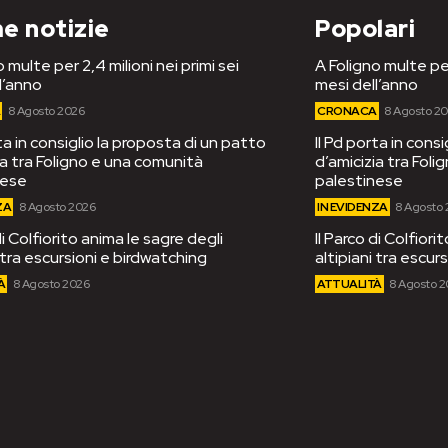
e notizie
Popolari
 multe per 2,4 milioni nei primi sei
A Foligno multe per
l’anno
mesi dell’anno
A
8 Agosto 2026
CRONACA
8 Agosto 2
rta in consiglio la proposta di un patto
Il Pd porta in cons
ia tra Foligno e una comunità
d’amicizia tra Fol
nese
palestinese
ZA
8 Agosto 2026
IN EVIDENZA
8 Agosto
di Colfiorito anima le sagre degli
Il Parco di Colfiori
i tra escursioni e birdwatching
altipiani tra escur
À
8 Agosto 2026
ATTUALITÀ
8 Agosto 