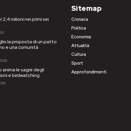
Sitemap
 2,4 milioni nei primi sei
Cronaca
Politica
026
Economia
iglio la proposta di un patto
Attualità
igno e una comunità
Cultura
 2026
Sport
to anima le sagre degli
Approfondimenti
sioni e birdwatching
2026