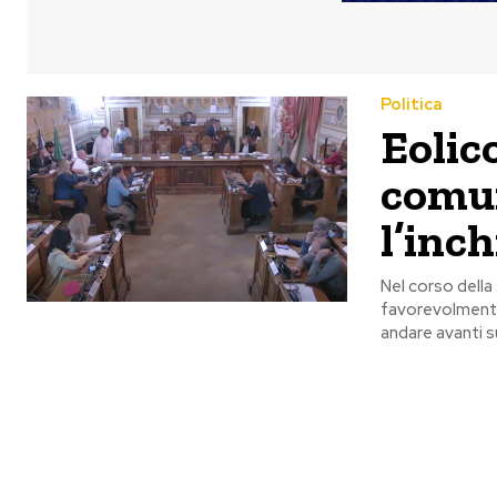
Politica
Eolico
comun
l’inc
Nel corso della
favorevolmente
andare avanti s