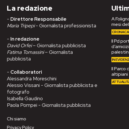
La redazione
Ultim
-
Direttore Responsabile
A Foligno
mesi del
Maria Tripepi
- Giornalista professionista
CRONAC
-
In redazione
Il Pd po
David Orfei
– Giornalista pubblicista
d’amiciz
Fatima Tomassini
– Giornalista
palesti
pubblicista
IN EVIDEN
Il Parco 
-
Collaboratori
altipian
Alessandra Moreschini
ATTUALIT
Alessio Vissani - Giornalista pubblicista e
fotografo
Isabella Gaudino
Paola Pompei - Giornalista pubblicista
Chi siamo
Privacy Policy