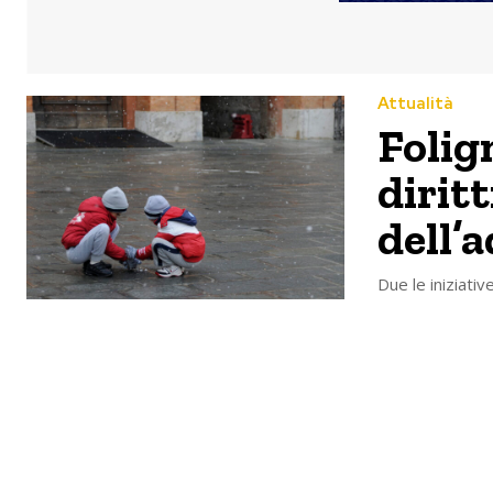
Attualità
Folig
diritt
dell’
Due le iniziati