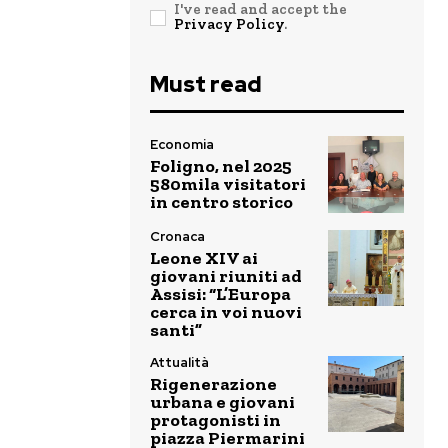
I've read and accept the
Privacy Policy
.
Must read
Economia
Foligno, nel 2025
580mila visitatori
in centro storico
Cronaca
Leone XIV ai
giovani riuniti ad
Assisi: “L’Europa
cerca in voi nuovi
santi”
Attualità
Rigenerazione
urbana e giovani
protagonisti in
piazza Piermarini