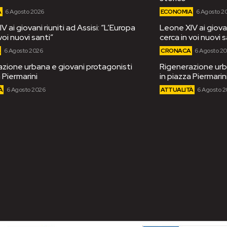
A
6 Agosto 2026
ECONOMIA
6 Agosto 2
 ai giovani riuniti ad Assisi: “L’Europa
Leone XIV ai giovan
voi nuovi santi”
cerca in voi nuovi s
A
6 Agosto 2026
CRONACA
6 Agosto 2
zione urbana e giovani protagonisti
Rigenerazione urb
 Piermarini
in piazza Piermarin
À
6 Agosto 2026
ATTUALITÀ
6 Agosto 