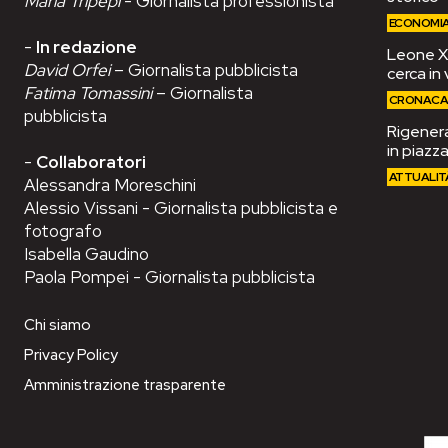
Maria Tripepi
- Giornalista professionista
ECONOMI
-
In redazione
Leone XIV
David Orfei
– Giornalista pubblicista
cerca in 
Fatima Tomassini
– Giornalista
CRONAC
pubblicista
Rigenera
in piazza
-
Collaboratori
ATTUALIT
Alessandra Moreschini
Alessio Vissani - Giornalista pubblicista e
fotografo
Isabella Gaudino
Paola Pompei - Giornalista pubblicista
Chi siamo
Privacy Policy
Amministrazione trasparente