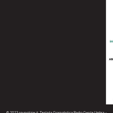
© 2023 rgunotizie.it: Testata Giornalistica Radio Gente Umbra -