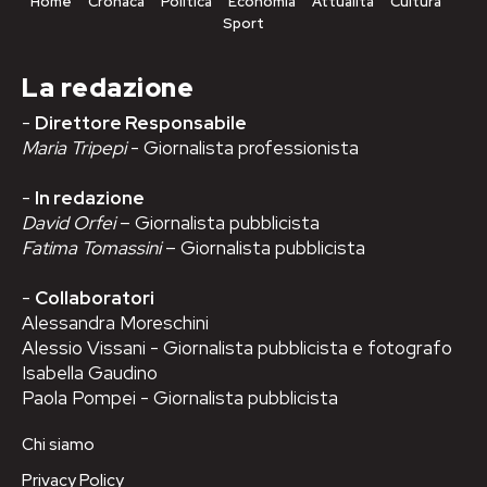
Home
Cronaca
Politica
Economia
Attualità
Cultura
Sport
La redazione
-
Direttore Responsabile
Maria Tripepi
- Giornalista professionista
-
In redazione
David Orfei
– Giornalista pubblicista
Fatima Tomassini
– Giornalista pubblicista
-
Collaboratori
Alessandra Moreschini
Alessio Vissani - Giornalista pubblicista e fotografo
Isabella Gaudino
Paola Pompei - Giornalista pubblicista
Chi siamo
Privacy Policy