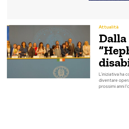
Attualità
Dalla 
“Heph
disabi
L’iniziativa ha
diventare opera
prossimi anni l’