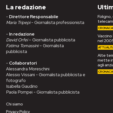
La redazione
Ultim
-
Direttore Responsabile
Foligno,
telecam
Maria Tripepi
- Giornalista professionista
CRONAC
-
In redazione
Vaccino 
David Orfei
– Giornalista pubblicista
nel 2005
Fatima Tomassini
– Giornalista
ATTUALIT
pubblicista
Alte tem
mette in
-
Collaboratori
agli anzi
Alessandra Moreschini
CRONAC
Alessio Vissani - Giornalista pubblicista e
fotografo
Isabella Gaudino
Paola Pompei - Giornalista pubblicista
Chi siamo
Privacy Policy