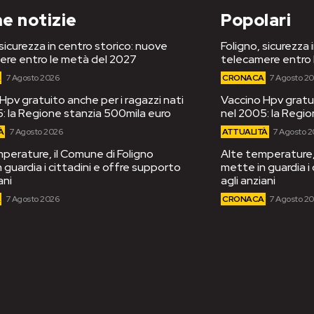
e notizie
Popolari
 sicurezza in centro storico: nuove
Foligno, sicurezza 
ere entro le metà del 2027
telecamere entro 
A
7 Agosto 2026
CRONACA
7 Agosto 2
Hpv gratuito anche per i ragazzi nati
Vaccino Hpv gratui
: la Regione stanzia 500mila euro
nel 2005: la Regi
À
7 Agosto 2026
ATTUALITÀ
7 Agosto 
perature, il Comune di Foligno
Alte temperature, 
 guardia i cittadini e offre supporto
mette in guardia i
ani
agli anziani
A
7 Agosto 2026
CRONACA
7 Agosto 2