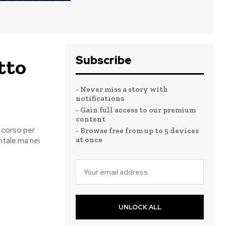
Subscribe
tto
- Never miss a story with
notifications
- Gain full access to our premium
content
n corso per
- Browse free from up to 5 devices
at once
ntale ma nei
UNLOCK ALL