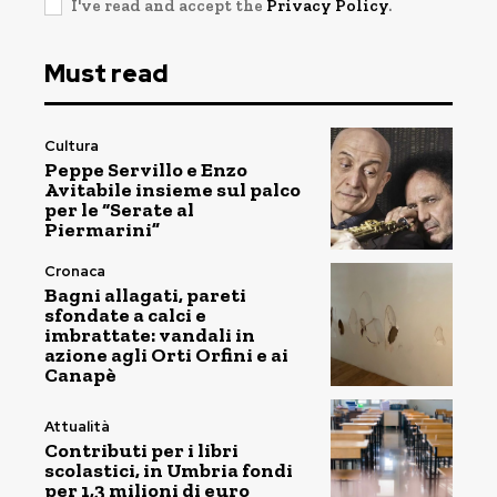
I've read and accept the
Privacy Policy
.
Must read
Cultura
Peppe Servillo e Enzo
Avitabile insieme sul palco
per le “Serate al
Piermarini”
Cronaca
Bagni allagati, pareti
sfondate a calci e
imbrattate: vandali in
azione agli Orti Orfini e ai
Canapè
Attualità
Contributi per i libri
scolastici, in Umbria fondi
per 1,3 milioni di euro