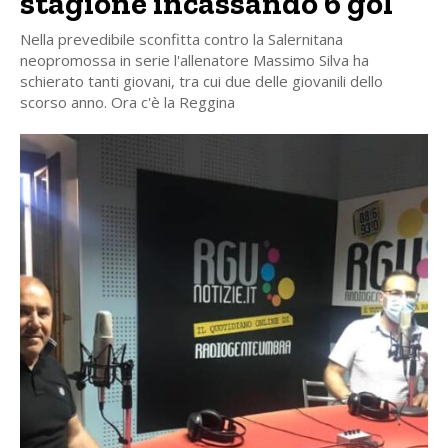
stagione incassando 6 gol
Nella prevedibile sconfitta contro la Salernitana
neopromossa in serie l'allenatore Massimo Silva ha
schierato tanti giovani, tra cui due delle giovanili dello
scorso anno. Ora c'è la Reggina