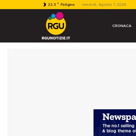
C
22.3
Foligno
venerdì, Agosto 7, 2026
CRONACA