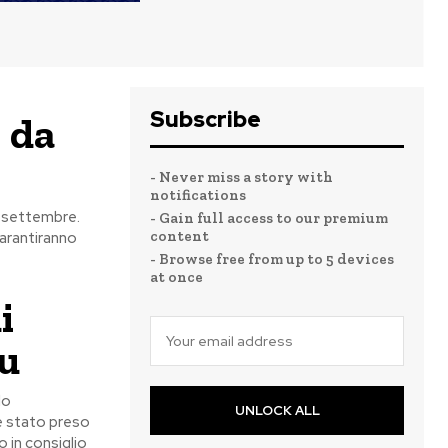
Subscribe
: da
- Never miss a story with
notifications
5 settembre.
- Gain full access to our premium
content
garantiranno
- Browse free from up to 5 devices
at once
i
mu
lo
UNLOCK ALL
 è stato preso
o in consiglio