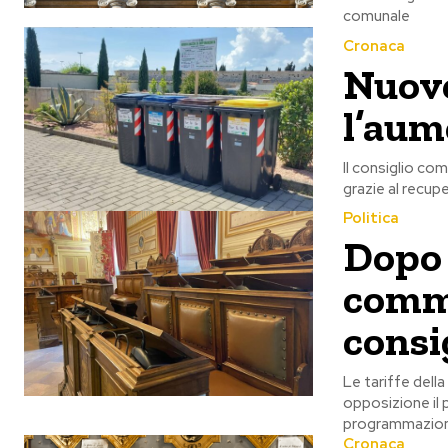
comunale
Cronaca
Nuove
l’aum
Il consiglio com
grazie al recup
Politica
Dopo 
commi
consi
Le tariffe dell
opposizione il 
programmazione 
Cronaca