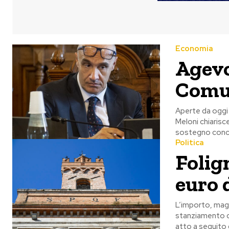
Economia
Agevol
Comun
Aperte da oggi 
Meloni chiarisc
sostegno conc
Politica
Folig
euro 
L’importo, magg
stanziamento di
atto a seguito 