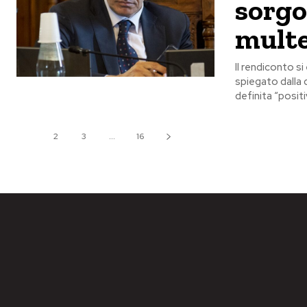
sorgo
multe
Il rendiconto s
spiegato dalla 
definita “posit
1
2
3
...
16