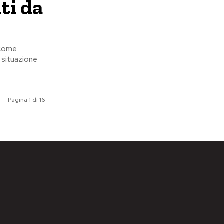
ti da
, come
a situazione
Pagina 1 di 16