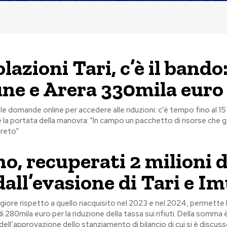
azioni Tari, c’è il bando
e e Arera 330mila euro
le domande online per accedere alle riduzioni: c'è tempo fino al 1
e la portata della manovra: "In campo un pacchetto di risorse che 
reto"
no, recuperati 2 milioni d
dall’evasione di Tari e I
iore rispetto a quello riacquisito nel 2023 e nel 2024, permette 
 280mila euro per la riduzione della tassa sui rifiuti. Della somma
dell’approvazione dello stanziamento di bilancio di cui si è discuss