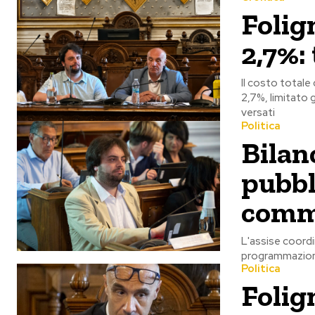
Folign
2,7%: 
Il costo totale 
2,7%, limitato g
versati
Politica
Bilan
pubbl
comm
L'assise coordin
programmazione 
Politica
Folig