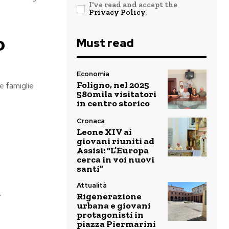
I've read and accept the
Privacy Policy
.
o
Must read
Economia
Foligno, nel 2025
le famiglie
580mila visitatori
in centro storico
Cronaca
Leone XIV ai
giovani riuniti ad
Assisi: “L’Europa
cerca in voi nuovi
santi”
Attualità
e
Rigenerazione
urbana e giovani
protagonisti in
piazza Piermarini