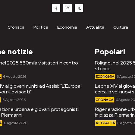
Cronaca
Politica
Economia
Attualità
Cultura
e notizie
Popolari
 nel 2025 580mila visitatori in centro
Foligno, nel 2025 5
storico
A
6 Agosto 2026
ECONOMIA
6 Agosto 2
 ai giovani riuniti ad Assisi: “L’Europa
Leone XIV ai giovan
voi nuovi santi”
cerca in voi nuovi s
A
6 Agosto 2026
CRONACA
6 Agosto 2
zione urbana e giovani protagonisti
Rigenerazione urb
 Piermarini
in piazza Piermarin
À
6 Agosto 2026
ATTUALITÀ
6 Agosto 