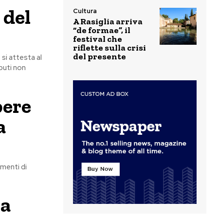
 del
Cultura
A Rasiglia arriva
“de formae”, il
festival che
riflette sulla crisi
del presente
 si attesta al
ibuti non
pere
a
umenti di
ma