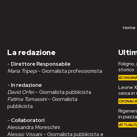
Home
La redazione
Ultim
-
Direttore Responsabile
Foligno,
storico
Maria Tripepi
- Giornalista professionista
ECONOMI
-
In redazione
Leone XIV
David Orfei
– Giornalista pubblicista
cerca in 
Fatima Tomassini
– Giornalista
CRONAC
pubblicista
Rigenera
in piazza
-
Collaboratori
ATTUALIT
Alessandra Moreschini
Alessio Vissani - Giornalista pubblicista e