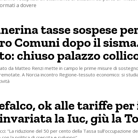
formati a dovere
lnerina tasse sospese pe
ro Comuni dopo il sisma
to: chiuso palazzo collic
dato da Matteo Renzi mette in campo le prime misure di sostegno
remotate. A Norcia incontro Regione-tessuto economico: si studian
ività
alco, ok alle tariffe per 
invariata la Iuc, giù la T
ci: “La riduzione del 50 per cento della Tassa sull’occupazione de
a con la politica di crescita e sviluppo”