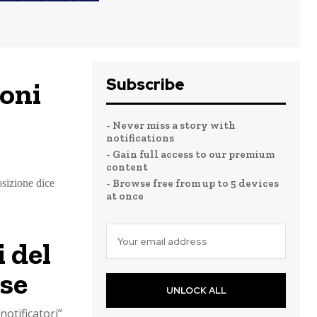
Subscribe
loni
- Never miss a story with
notifications
- Gain full access to our premium
content
osizione dice
- Browse free from up to 5 devices
at once
 del
se
UNLOCK ALL
notificatori”