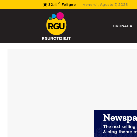
C
32.4
Foligno
venerdì, Agosto 7, 2026
CRONACA