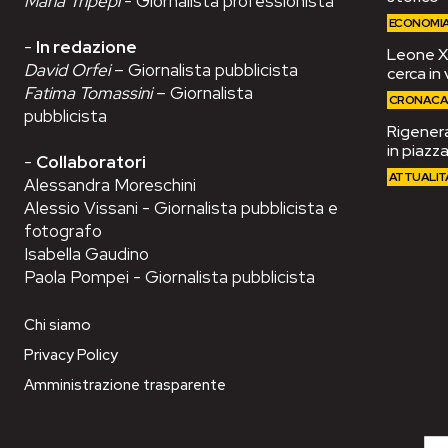
Maria Tripepi
- Giornalista professionista
ECONOMI
-
In redazione
Leone XIV
David Orfei
– Giornalista pubblicista
cerca in 
Fatima Tomassini
– Giornalista
CRONAC
pubblicista
Rigenera
in piazza
-
Collaboratori
ATTUALIT
Alessandra Moreschini
Alessio Vissani - Giornalista pubblicista e
fotografo
Isabella Gaudino
Paola Pompei - Giornalista pubblicista
Chi siamo
Privacy Policy
Amministrazione trasparente