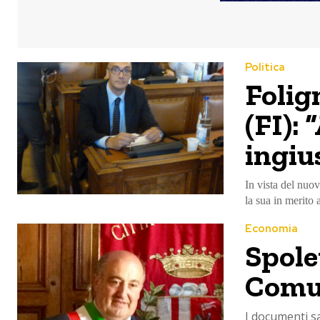
Politica
Folign
(FI):
ingiu
In vista del nuo
la sua in merito 
Economia
Spole
Comun
I documenti sa