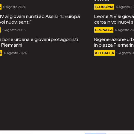
A
6 Agosto 2026
ECONOMIA
6 Agosto 2
 ai giovani riuniti ad Assisi: “L’Europa
Leone XIV ai giovan
voi nuovi santi”
cerca in voi nuovi s
A
6 Agosto 2026
CRONACA
6 Agosto 2
zione urbana e giovani protagonisti
Rigenerazione urb
 Piermarini
in piazza Piermarin
À
6 Agosto 2026
ATTUALITÀ
6 Agosto 