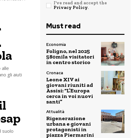
I've read and accept the
Privacy Policy
.
r
Must read
.
Economia
ola
Foligno, nel 2025
580mila visitatori
in centro storico
 alle
Cronaca
o gli aiuti
Leone XIV ai
giovani riuniti ad
Assisi: “L’Europa
cerca in voi nuovi
il
santi”
Attualità
osap
Rigenerazione
urbana e giovani
protagonisti in
l suolo
piazza Piermarini