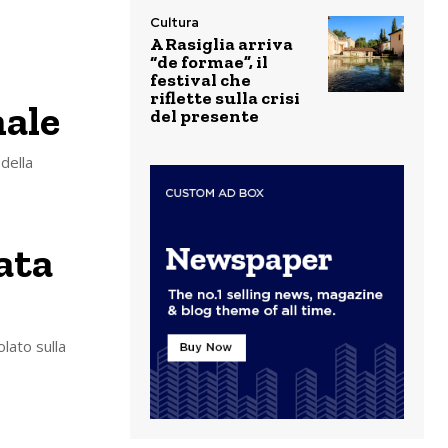
Cultura
A Rasiglia arriva
“de formae”, il
festival che
riflette sulla crisi
nale
del presente
 della
ata
olato sulla