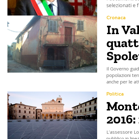
selezionati e 
Cronaca
In Va
quatt
Spole
Il Governo gui
popolazioni ter
anche per le att
Politica
Montef
2016: 
L’assessore Loc
pubblico in line