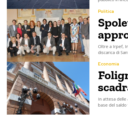
Politica
Spolet
appro
Oltre a Irpef, I
discarica di Sa
Economia
Folig
scadr
In attesa delle 
base del saldo