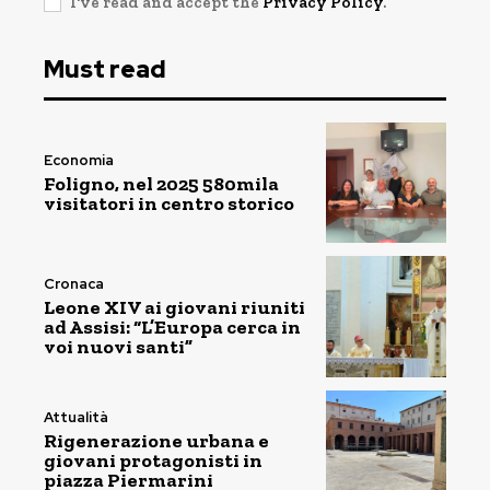
I've read and accept the
Privacy Policy
.
Must read
Economia
Foligno, nel 2025 580mila
visitatori in centro storico
Cronaca
Leone XIV ai giovani riuniti
ad Assisi: “L’Europa cerca in
voi nuovi santi”
Attualità
Rigenerazione urbana e
giovani protagonisti in
piazza Piermarini