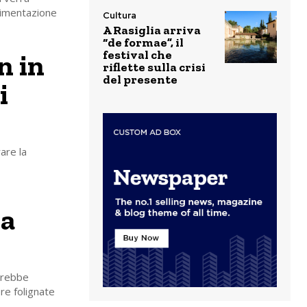
erimentazione
Cultura
A Rasiglia arriva
“de formae”, il
festival che
n in
riflette sulla crisi
del presente
i
are la
la
ovrebbe
re folignate