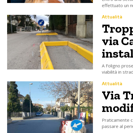
effettuato un n
Attualità
Tropp
via C
instal
A Foligno prose
viabilità in str
Attualità
Via Tr
modifi
Praticamente con
passare al peri