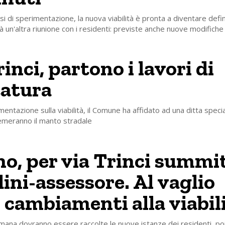
i di sperimentazione, la nuova viabilità è pronta a diventare defin
à un'altra riunione con i residenti: previste anche nuove modifiche
inci, partono i lavori di
tatura
mentazione sulla viabilità, il Comune ha affidato ad una ditta specia
emeranno il manto stradale
no, per via Trinci summi
dini-assessore. Al vaglio
 cambiamenti alla viabil
mana dovranno essere raccolte le nuove istanze dei residenti, po