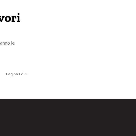
avori
anno le
Pagina 1 di 2