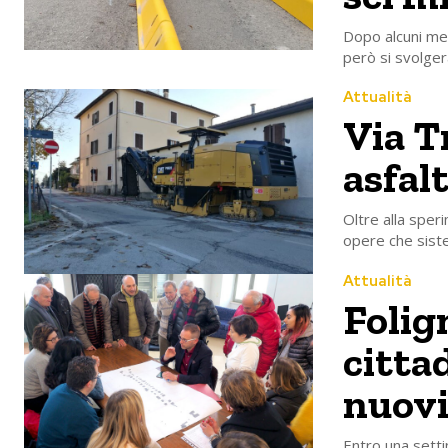
Dopo alcuni mes
però si svolger
Attualità
Via Tr
asfal
Oltre alla speri
opere che sist
Attualità
Folig
citta
nuovi
Entro una setti