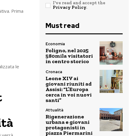
I've read and accept the
Privacy Policy
.
itiva. Prima
Must read
Economia
Foligno, nel 2025
580mila visitatori
in centro storico
lizzata le
Cronaca
Leone XIV ai
giovani riuniti ad
Assisi: “L’Europa
t
cerca in voi nuovi
santi”
Attualità
Rigenerazione
ità
urbana e giovani
protagonisti in
piazza Piermarini
i verrà