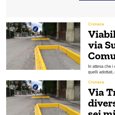
Cronaca
Viabil
via S
Comun
In attesa che i 
quelli adottati,
Cronaca
Via T
diver
sei m