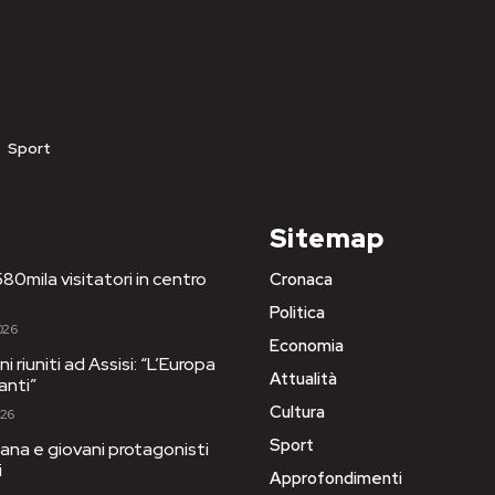
Sport
Sitemap
80mila visitatori in centro
Cronaca
Politica
026
Economia
i riuniti ad Assisi: “L’Europa
Attualità
anti”
Cultura
026
Sport
ana e giovani protagonisti
i
Approfondimenti