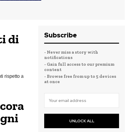
Subscribe
i di
- Never miss a story with
notifications
- Gain full access to our premium
content
ti rispetto a
- Browse free from up to 5 devices
at once
ncora
ogni
UNLOCK ALL