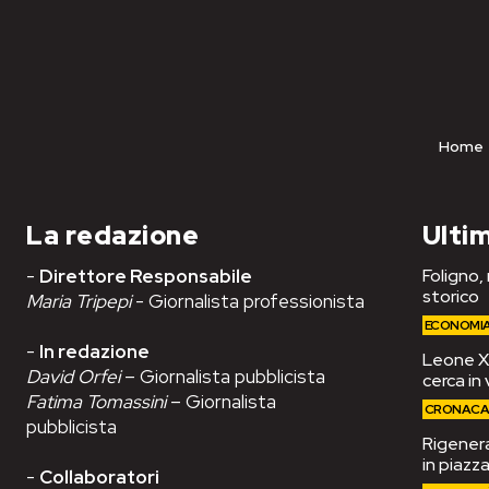
Home
La redazione
Ultim
-
Direttore Responsabile
Foligno,
storico
Maria Tripepi
- Giornalista professionista
ECONOMI
-
In redazione
Leone XIV
David Orfei
– Giornalista pubblicista
cerca in 
Fatima Tomassini
– Giornalista
CRONAC
pubblicista
Rigenera
in piazza
-
Collaboratori