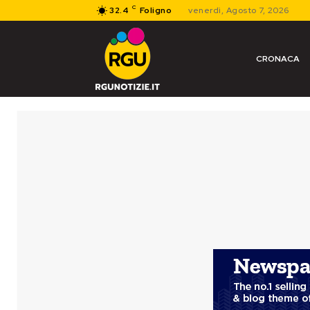
C
32.4
Foligno
venerdì, Agosto 7, 2026
CRONACA