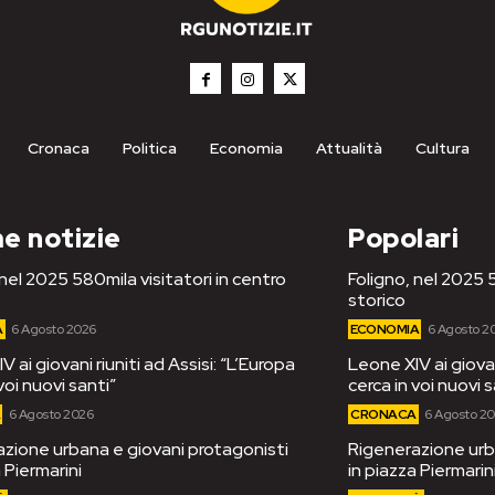
Cronaca
Politica
Economia
Attualità
Cultura
e notizie
Popolari
 nel 2025 580mila visitatori in centro
Foligno, nel 2025 5
storico
A
6 Agosto 2026
ECONOMIA
6 Agosto 2
 ai giovani riuniti ad Assisi: “L’Europa
Leone XIV ai giovan
voi nuovi santi”
cerca in voi nuovi s
A
6 Agosto 2026
CRONACA
6 Agosto 2
zione urbana e giovani protagonisti
Rigenerazione urb
 Piermarini
in piazza Piermarin