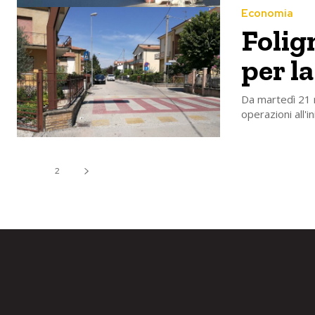
Economia
Folign
per la
Da martedì 21 
operazioni all'in
1
2