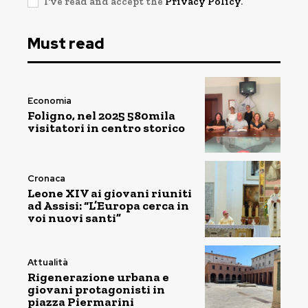
I've read and accept the
Privacy Policy
.
Must read
Economia
Foligno, nel 2025 580mila
visitatori in centro storico
Cronaca
Leone XIV ai giovani riuniti
ad Assisi: “L’Europa cerca in
voi nuovi santi”
Attualità
Rigenerazione urbana e
giovani protagonisti in
piazza Piermarini