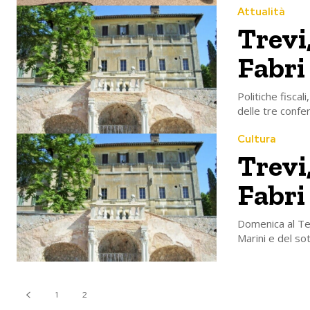
Attualità
Trevi,
Fabri
Politiche fiscal
delle tre confe
Cultura
Trevi,
Fabri
Domenica al Tea
Marini e del sot
1
2
3