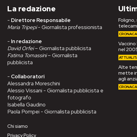
La redazione
Ultim
-
Direttore Responsabile
Foligno,
telecam
Maria Tripepi
- Giornalista professionista
CRONAC
-
In redazione
Vaccino 
David Orfei
– Giornalista pubblicista
nel 2005
Fatima Tomassini
– Giornalista
ATTUALIT
pubblicista
Alte tem
mette in
-
Collaboratori
agli anzi
Alessandra Moreschini
CRONAC
Alessio Vissani - Giornalista pubblicista e
fotografo
Isabella Gaudino
Paola Pompei - Giornalista pubblicista
Chi siamo
Privacy Policy