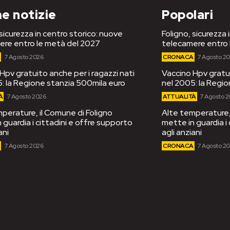
e notizie
Popolari
 sicurezza in centro storico: nuove
Foligno, sicurezza 
ere entro le metà del 2027
telecamere entro 
A
7 Agosto 2026
CRONACA
7 Agosto 2
Hpv gratuito anche per i ragazzi nati
Vaccino Hpv gratui
: la Regione stanzia 500mila euro
nel 2005: la Regi
À
7 Agosto 2026
ATTUALITÀ
7 Agosto 
perature, il Comune di Foligno
Alte temperature, 
 guardia i cittadini e offre supporto
mette in guardia i
ani
agli anziani
A
7 Agosto 2026
CRONACA
7 Agosto 2