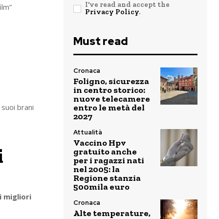
I've read and accept the
ilm”
Privacy Policy
.
Must read
Cronaca
Foligno, sicurezza
in centro storico:
nuove telecamere
 suoi brani
entro le metà del
2027
Attualità
Vaccino Hpv
i
gratuito anche
per i ragazzi nati
nel 2005: la
Regione stanzia
500mila euro
 migliori
Cronaca
Alte temperature,