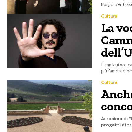
borgo per trasc
Cultura
La voc
Camma
dell’
Il cantautore ca
più famosi e pe
Cultura
Anche 
conco
Acronimo di "I
progetti di tr