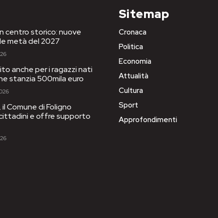
Sitemap
in centro storico: nuove
Cronaca
le metà del 2027
Politica
026
Economia
to anche per i ragazzi nati
Attualità
one stanzia 500mila euro
Cultura
2026
Sport
il Comune di Foligno
 cittadini e offre supporto
Approfondimenti
026