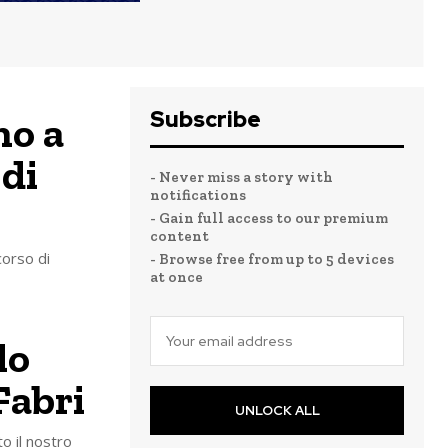
Subscribe
no a
 di
- Never miss a story with
notifications
- Gain full access to our premium
content
corso di
- Browse free from up to 5 devices
at once
lo
Fabri
UNLOCK ALL
o il nostro