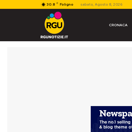
C
30.8
Foligno
sabato, Agosto 8, 2026
CRONACA