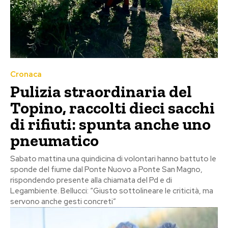
Cronaca
Pulizia straordinaria del
Topino, raccolti dieci sacchi
di rifiuti: spunta anche uno
pneumatico
Sabato mattina una quindicina di volontari hanno battuto le
sponde del fiume dal Ponte Nuovo a Ponte San Magno,
rispondendo presente alla chiamata del Pd e di
Legambiente. Bellucci: “Giusto sottolineare le criticità, ma
servono anche gesti concreti”