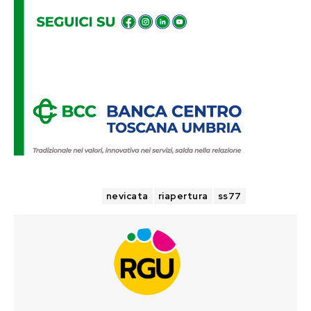
TAGS
nevicata
riapertura
ss77