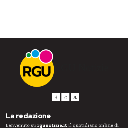
RGU Notizie
La redazione
Benvenuto su
rgunotizie.it
il quotidiano online di