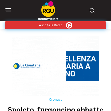
Ascolta la Radio
Cronaca
Spoleto, furgoncino abbatte