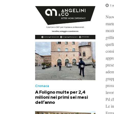
1
m
Nuova
marte
mozio
grill
quell
consi
appro
prese
ademp
grupp
pross
Cronaca
A Foligno multe per 2,4
lavor
milioni nei primi sei mesi
Pd ch
dell’anno
Le in
Ferra