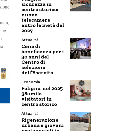
sicurezza in
zione
centro storico:
nuove
i
telecamere
nara,
entro le metà del
2027
ione
i
Attualità
Cena di
ea
beneficenza per i
30 anni del
Centro di
selezione
dell’Esercito
Economia
Foligno, nel 2025
580mila
visitatori in
centro storico
Attualità
Rigenerazione
urbana e giovani
protagonisti in