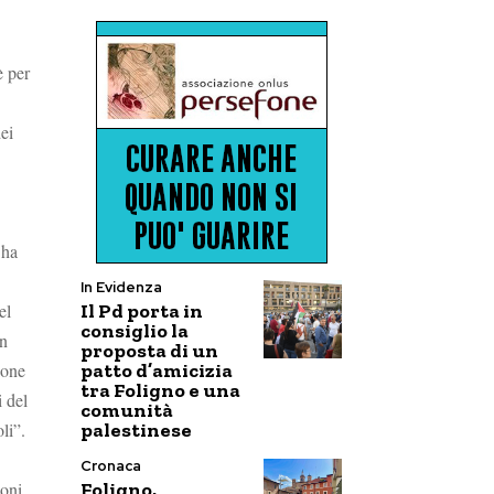
è per
ei
 ha
In Evidenza
Il Pd porta in
el
consiglio la
in
proposta di un
patto d’amicizia
ione
tra Foligno e una
 del
comunità
palestinese
li”.
Cronaca
Foligno,
oni.