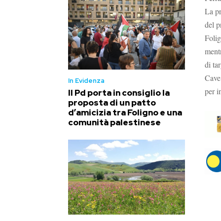
La pr
del p
Folig
mentr
di ta
Cave
In Evidenza
per i
Il Pd porta in consiglio la
proposta di un patto
d’amicizia tra Foligno e una
comunità palestinese