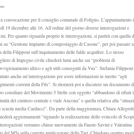
in.
 convocazione per il consiglio comunale di Foligno. L’appuntamento 
dì 19 dicembre alle 16. All’ordine del giorno diverse interrogazioni e
ni. Per quanto riguarda proprio le interrogazioni, si partirà con quella d
ini su “Gestione impianto di compostaggio di Casone”, per poi passare a
a della Filipponi sull’inquinamento delle falde acquifere. Lo stesso
gliere di Impegno civile chiederà lumi anche sui “problemi di
vvigionamento idrico e agli utili conseguiti da Vus”. Stefania Filipponi
ntato anche un’interrogazione per avere informazioni in merito “agli
imenti correnti della Fils”. Si ritornerà poi a discutere un documento d
o consiliare del Movimento 5 Stelle con oggetto “abbandono di rifiuti 
imità del cimitero centrale e viale Ancona” e quella relativa alla “situaz
i scuola media Carducci”. Da parte della maggioranza, Chiara Allegretti
iederà aggiornamenti “riguardo la realizzazione dello svincolo di Scopo
terrogazioni verranno chiuse nuovamente da Fausto Savini e Valentina
ri del M5s sulla corretta applicazione della Tari. Chiudono quattro mozi