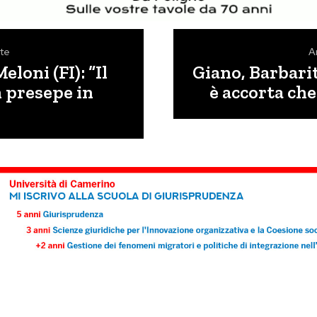
te
A
eloni (FI): “Il
Giano, Barbari
n presepe in
è accorta che 
”