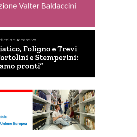
rticolo successivo
atico, Foligno e Trevi
Tortolini e Stemperini:
iamo pronti”