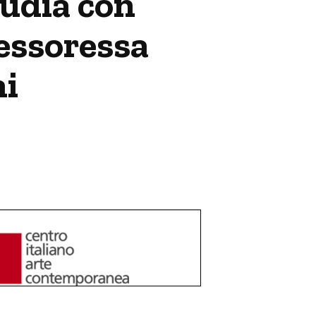
tudia con
fessoressa
ni