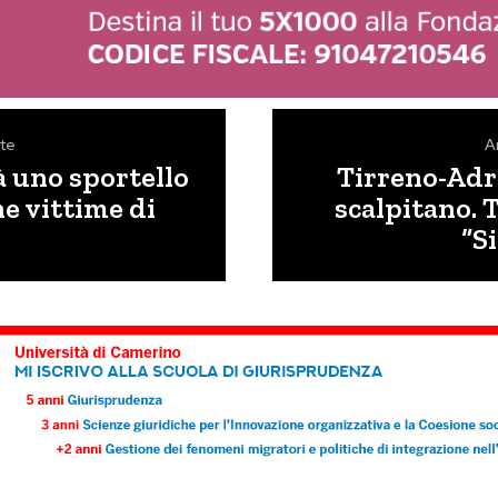
te
A
à uno sportello
Tirreno-Adri
ne vittime di
scalpitano. 
“S