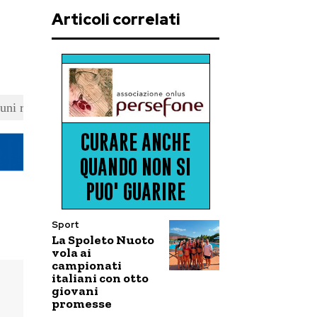
Articoli correlati
uni ragazzi dell'istituto tecnico commerciale G. Spagna di Spol
Sport
La Spoleto Nuoto
vola ai
campionati
italiani con otto
giovani
promesse