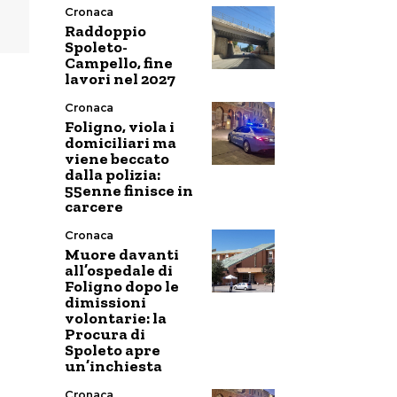
Cronaca
Raddoppio
Spoleto-
Campello, fine
lavori nel 2027
Cronaca
Foligno, viola i
domiciliari ma
viene beccato
dalla polizia:
55enne finisce in
carcere
Cronaca
Muore davanti
all’ospedale di
Foligno dopo le
dimissioni
volontarie: la
Procura di
Spoleto apre
un’inchiesta
Cronaca