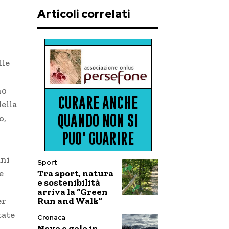
Articoli correlati
lle
no
ella
o,
uni
Sport
Tra sport, natura
e
e sostenibilità
arriva la “Green
Run and Walk”
er
tate
Cronaca
Neve e gelo in