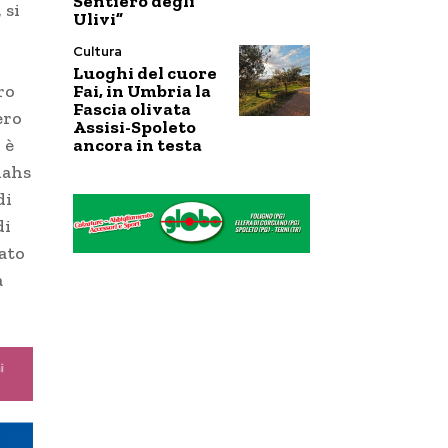
Sentiero degli
 si
Ulivi”
Cultura
Luoghi del cuore
Fai, in Umbria la
ro
Fascia olivata
ero
Assisi-Spoleto
ancora in testa
 è
iahs
di
di
ato
a