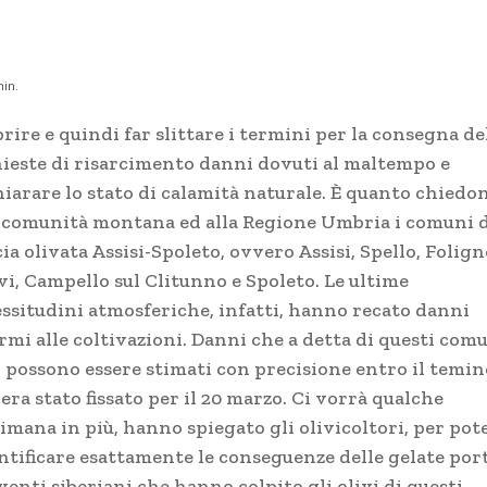
in.
rire e quindi far slittare i termini per la consegna de
hieste di risarcimento danni dovuti al maltempo e
hiarare lo stato di calamità naturale. È quanto chiedo
a comunità montana ed alla Regione Umbria i comuni d
ia olivata Assisi-Spoleto, ovvero Assisi, Spello, Folign
vi, Campello sul Clitunno e Spoleto. Le ultime
essitudini atmosferiche, infatti, hanno recato danni
rmi alle coltivazioni. Danni che a detta di questi com
 possono essere stimati con precisione entro il temin
era stato fissato per il 20 marzo. Ci vorrà qualche
imana in più, hanno spiegato gli olivicoltori, per pot
ntificare esattamente le conseguenze delle gelate por
venti siberiani che hanno colpito gli olivi di questi