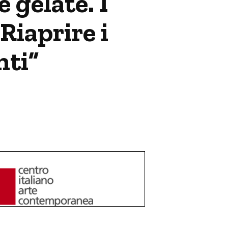
 gelate. I
Riaprire i
nti”