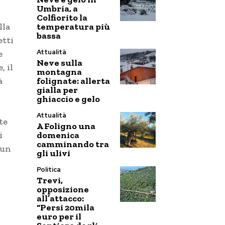
Umbria, a
Colfiorito la
temperatura più
lla
bassa
etti
Attualità
e
Neve sulla
, il
montagna
folignate: allerta
à
gialla per
ghiaccio e gelo
Attualità
te
A Foligno una
domenica
i
camminando tra
 un
gli ulivi
Politica
Trevi,
opposizione
all’attacco:
“Persi 20mila
euro per il