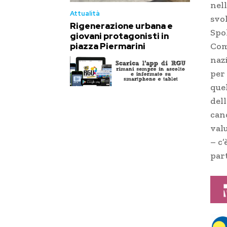
nel
Attualità
svol
Rigenerazione urbana e
Spol
giovani protagonisti in
piazza Piermarini
Com
nazi
per 
que
dell
cand
val
– c
part