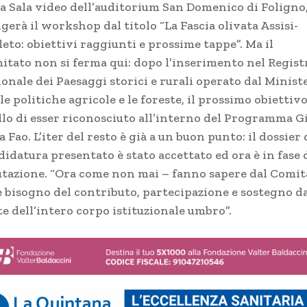
la Sala video dell’auditorium San Domenico di Foligno,
gerà il workshop dal titolo “La Fascia olivata Assisi-
eto: obiettivi raggiunti e prossime tappe”. Ma il
itato non si ferma qui: dopo l’inserimento nel Regist
onale dei Paesaggi storici e rurali operato dal Minist
le politiche agricole e le foreste, il prossimo obiettivo
llo di esser riconosciuto all’interno del Programma G
a Fao. L’iter del resto è già a un buon punto: il dossier 
idatura presentato è stato accettato ed ora è in fase 
utazione. “Ora come non mai – fanno sapere dal Comit
’è bisogno del contributo, partecipazione e sostegno d
e dell’intero corpo istituzionale umbro”.