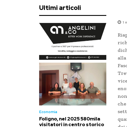
Ultimi articoli
1
m
Riap
ric
dic
all
Fasc
Tre
vic
eno
non
che 
sett
Economia
Foligno, nel 2025 580mila
qua
visitatori in centro storico
dai 