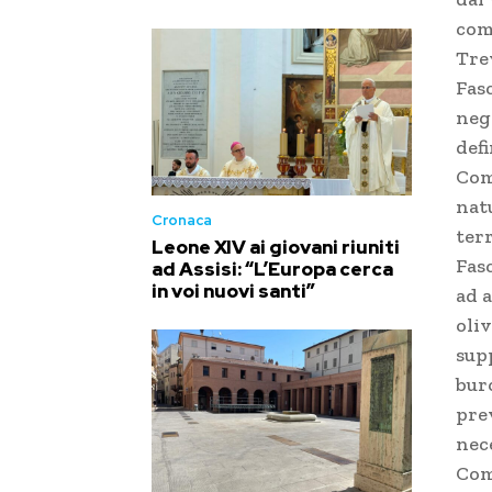
com
Tre
Fasc
neg
defi
Com
natu
Cronaca
ter
Leone XIV ai giovani riuniti
Fasc
ad Assisi: “L’Europa cerca
in voi nuovi santi”
ad a
oliv
sup
bur
prev
nece
Com