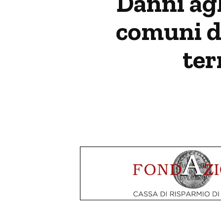
Danni agli
comuni de
ter