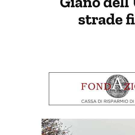
Giano dell’
strade f