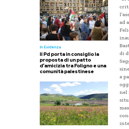
crit
l’as
ad 
Fel
inau
Bas
In Evidenza
di 
Il Pd porta in consiglio la
proposta di un patto
Seg
d’amicizia tra Foligno e una
sin
comunità palestinese
a pa
ogg
nel 
sit
mas
con
inte