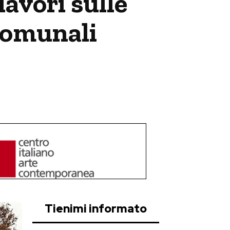
lavori sulle
 comunali
Tienimi informato