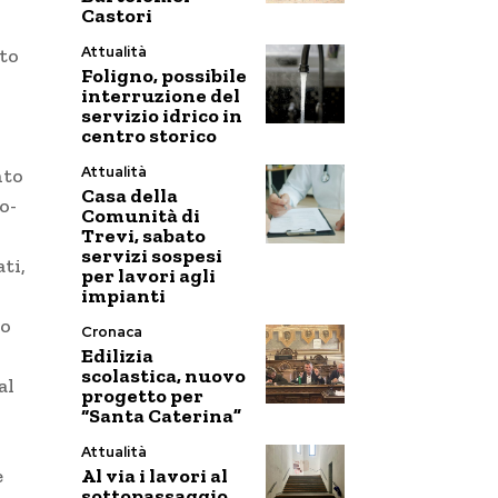
Castori
Attualità
ito
Foligno, possibile
interruzione del
servizio idrico in
centro storico
Attualità
nto
Casa della
o
-
Comunità di
Trevi, sabato
servizi sospesi
ti,
per lavori agli
impianti
ro
Cronaca
Edilizia
scolastica, nuovo
al
progetto per
“Santa Caterina”
Attualità
Al via i lavori al
e
sottopassaggio