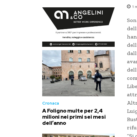
1
m
Sono
del
han
del
dal
avan
dell
comp
Libe
attr
Altr
Cronaca
A Foligno multe per 2,4
Luig
milioni nei primi sei mesi
Rust
dell’anno
rif
“Si