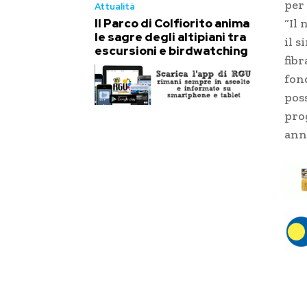
per 
Attualità
Il Parco di Colfiorito anima
“Il
le sagre degli altipiani tra
il s
escursioni e birdwatching
fibr
fond
poss
pro
anni