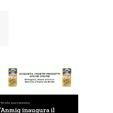
rticolo successivo
l’Anmig inaugura il