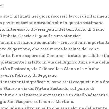
in.
 stati ultimati nei giorni scorsi i lavori di rifacimen
la pavimentazione stradale che in queste settimane
no interessato diversi punti del territorio di
Giano
l’Umbria.
Grazie ai 150mila euro stanziati
l’amministrazione comunale – frutto di un important
zo di gestione, che testimonia la salute dei conti
’ente, fanno sapere dal Comune – è stato possibile rif
letamente l’asfalto in via dell’Agricoltura e via della
rtà a Bastardo, via Caldarello a
Giano
e la via che
aversa l’abitato di Seggiano.
i interventi significativi sono stati eseguiti in via do
i Sturzo e via dell’Arte a Bastardo, sul ponte di
ichino e nel piazzale antistante e in quello adiacente 
ugio San Gaspare, sul monte Martano.
 conclude un altro appalto che sana alcune delle tante