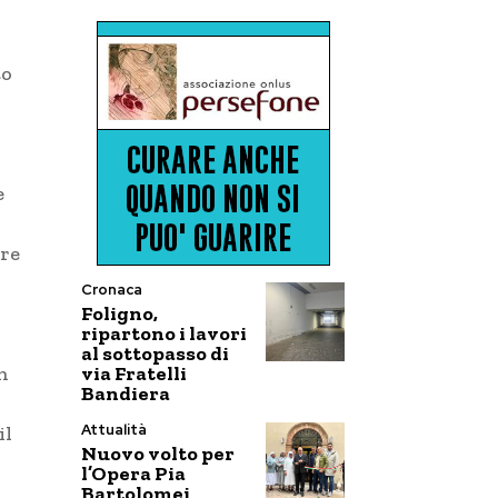
to
e
are
Cronaca
Foligno,
ripartono i lavori
al sottopasso di
via Fratelli
n
Bandiera
Attualità
il
Nuovo volto per
l’Opera Pia
Bartolomei