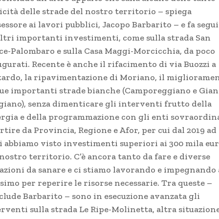
icità delle strade del nostro territorio – spiega
sessore ai lavori pubblici, Jacopo Barbarito – e fa segu
altri importanti investimenti, come sulla strada San
ice-Palombaro e sulla Casa Maggi-Morcicchia, da poco
gurati. Recente è anche il rifacimento di via Buozzi a
tardo, la ripavimentazione di Moriano, il migliorame
due importanti strade bianche (Camporeggiano e
Gian
giano), senza dimenticare gli interventi frutto della
ergia e della programmazione con gli enti sovraordina
rtire da Provincia, Regione e Afor, per cui dal 2019 ad
i abbiamo visto investimenti superiori ai 300 mila eu
nostro territorio. C’è ancora tanto da fare e diverse
uazioni da sanare e ci stiamo lavorando e impegnando 
simo per reperire le risorse necessarie. Tra queste –
clude Barbarito – sono in esecuzione avanzata gli
rventi sulla strada Le Ripe-Molinetta, altra situazion