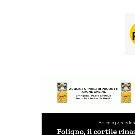
Articolo preceden
Foligno, il cortile rin