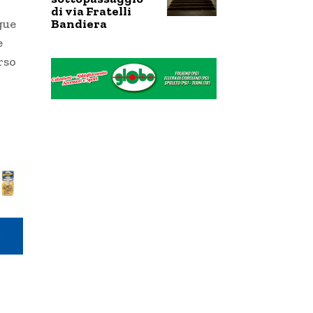
di via Fratelli
Bandiera
gue
e
rso
i