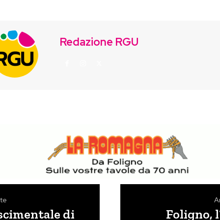
Redazione RGU
te
A
ascimentale di
Foligno, 