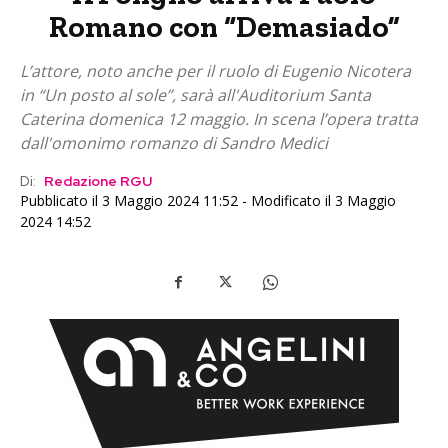
Romano con “Demasiado”
L’attore, noto anche per il ruolo di Eugenio Nicotera
in “Un posto al sole”, sarà all'Auditorium Santa
Caterina domenica 12 maggio. In scena l’opera tratta
dall'omonimo romanzo di Sandro Medici
Di:
Redazione RGU
Pubblicato il 3 Maggio 2024 11:52 - Modificato il 3 Maggio
2024 14:52