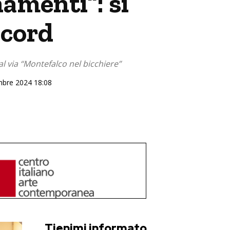
amenti”: si
ecord
al via “Montefalco nel bicchiere”
embre 2024 18:08
Tienimi informato