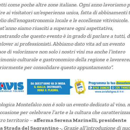
tti come poche altre zone italiane. Ogni anno lavoriamo 
ire ai visitatori un’esperienza unica, fatta di abbinamenti t
io dell’enogastronomia locale e le eccellenze vitivinicole.
t’anno siamo riusciti a superare ogni aspettativa,
strando che questo evento è in grado di parlare a tutti, d
lover ai professionisti. Abbiamo dato vita ad un evento
ce di valorizzare non solo i nostri vini ma anche l’intero
imonio culturale e gastronomico della regione e lavorer
eriormente per consolidare questo appuntamento”.
logica Montefalco non è solo un evento dedicato al vino, 
ccasione per celebrare l’arte e la cultura che caratterizzan
ro territorio –
afferma
Serena Marinelli, presidente
la Strada del Sagrantino
-.
Grazie all’introduzione di nuo