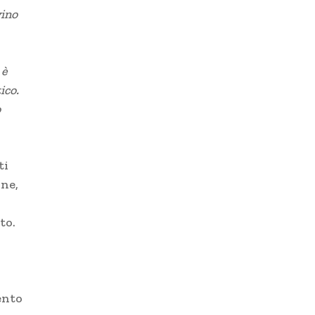
vino
 è
ico.
o
ti
ine,
to.
ento