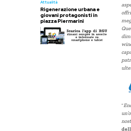
Attualità
aspe
Rigenerazione urbana e
offr
giovani protagonisti in
megl
piazza Piermarini
Ques
dimo
wine
capa
patr
ult
“
Eno
un’o
nost
del