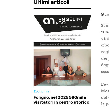
Ultimi articoli
2
m
Si 
“
En
vin
cibo
reg
dei
deg
sess
L’e
Mon
Economia
del
Foligno, nel 2025 580mila
visitatori in centro storico
la p