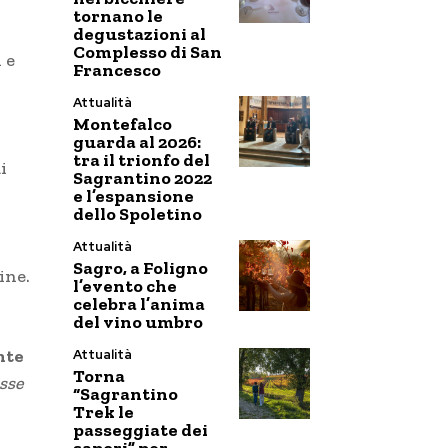
tornano le
degustazioni al
Complesso di San
 e
Francesco
Attualità
Montefalco
guarda al 2026:
tra il trionfo del
i
Sagrantino 2022
e l’espansione
dello Spoletino
Attualità
Sagro, a Foligno
ine.
l’evento che
celebra l’anima
del vino umbro
nte
Attualità
Torna
esse
“Sagrantino
Trek le
passeggiate dei