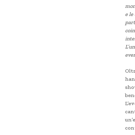
mome
e le
part
coin
inte
L’un
even
Oltr
han
sho
bene
L’ev
can
un’
con