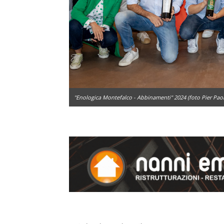
"Enologica Montefalco - Abbinamenti" 2024 (foto Pier Paol