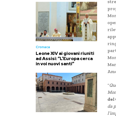
stre
pro
Mon
ope
ril
app
rin
Cronaca
par
Leone XIV ai giovani riuniti
Mon
ad Assisi: “L’Europa cerca
in voi nuovi santi”
Mar
Amo
“
Que
Mont
del
da p
l’im