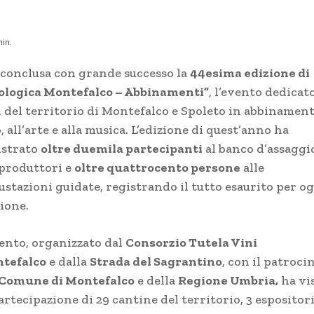
in.
è conclusa con grande successo la
44esima edizione di
ologica Montefalco – Abbinamenti
”
, l’evento dedicato
i del territorio di Montefalco e Spoleto in abbinament
, all’arte e alla musica. L’edizione di quest’anno ha
istrato
o
ltre duemila partecipanti
al banco d’assaggi
 produttori e
oltre quattrocento persone
alle
ustazioni guidate, registrando il tutto esaurito per o
ione.
vento, organizzato dal
Consorzio Tutela Vini
tefalco
e dalla
Strada del Sagrantino
, con il patroci
Comune di Montefalco
e della
Regione Umbria,
ha vi
artecipazione di 29 cantine del territorio, 3 espositori