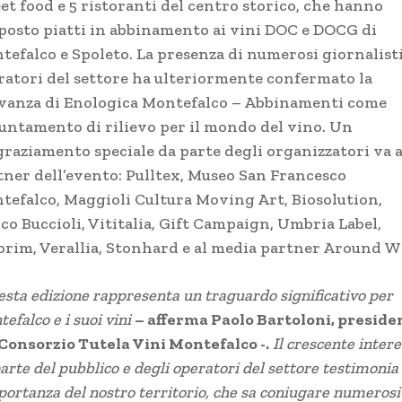
et food e 5 ristoranti del centro storico, che hanno
posto piatti in abbinamento ai vini DOC e DOCG di
tefalco e Spoleto. La presenza di numerosi giornalisti
ratori del settore ha ulteriormente confermato la
evanza di Enologica Montefalco – Abbinamenti come
untamento di rilievo per il mondo del vino. Un
graziamento speciale da parte degli organizzatori va a
tner dell’evento: Pulltex, Museo San Francesco
tefalco, Maggioli Cultura Moving Art, Biosolution,
co Buccioli, Vititalia, Gift Campaign, Umbria Label,
rim, Verallia, Stonhard e al media partner Around W
sta edizione rappresenta un traguardo significativo per
efalco e i suoi vini
– afferma Paolo Bartoloni, preside
 Consorzio Tutela Vini Montefalco -.
Il crescente inter
arte del pubblico e degli operatori del settore testimonia
portanza del nostro territorio, che sa coniugare numerosi