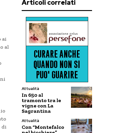
Articoli correlati
 ai
o al
o
gni
Attualità
In 650 al
tramonto tra le
vigne con La
nio
Sagrantina
sto
Attualità
 di
Con “Montefalco
nel bicchiere”