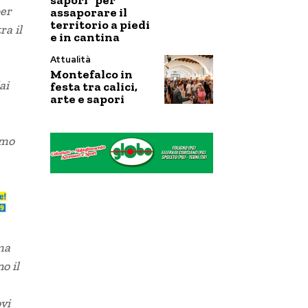
sapori” per
per
assaporare il
territorio a piedi
ra il
e in cantina
Attualità
Montefalco in
ai
festa tra calici,
arte e sapori
emo
ma
o il
vi