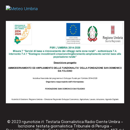
© 2023 rgunotizie.it: Testata Giornalistica Radio Gente Umbra -
Iscrizione testata giornalistica Tribunale di Perugia -