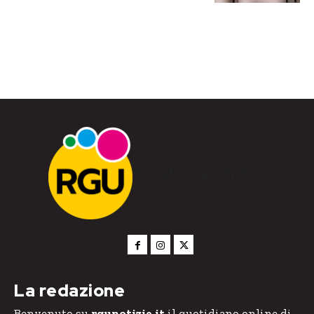
RGU Notizie
La redazione
Benvenuto su
rgunotizie.it
il quotidiano online di